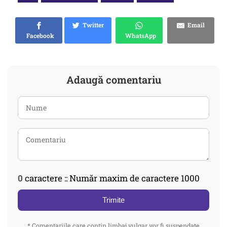
Twitter
Email
Facebook
WhatsApp
Adaugă comentariu
0
caractere :: Număr maxim de caractere 1000
Trimite
* Comentariile care contin limbaj vulgar vor fi suspendate