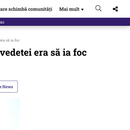
are schimbă comunități
Mai mult
▼
ra să ia foc
edetei era să ia foc
le News