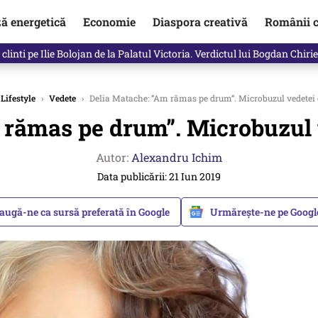
ză energetică
Economie
Diaspora creativă
Românii c
in electronic, decizia luată astăzi de Guvern pentru toți românii
Lifestyle
›
Vedete
›
Delia Matache: ”Am rămas pe drum”. Microbuzul vedetei e
rămas pe drum”. Microbuzul v
Autor:
Alexandru Ichim
Data publicării: 21 Iun 2019
augă-ne ca sursă preferată în Google
Urmărește-ne pe Goog