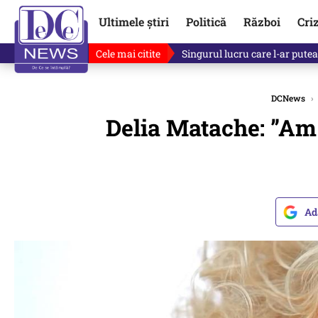
Ultimele știri
Politică
Război
Cri
Cele mai citite
Ce se întâmplă cu primul bulet
DCNews
›
Delia Matache: ”Am 
Ad