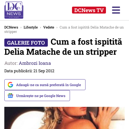
DCNews TV
DCNews
›
Lifestyle
›
Vedete
›
Cum a fost ispitită Delia Matache de un
stripper
Cum a fost ispitită
Delia Matache de un stripper
Autor:
Ambrozi Ioana
Data publicării: 21 Sep 2012
Adaugă-ne ca sursă preferată în Google
Urmărește-ne pe Google News