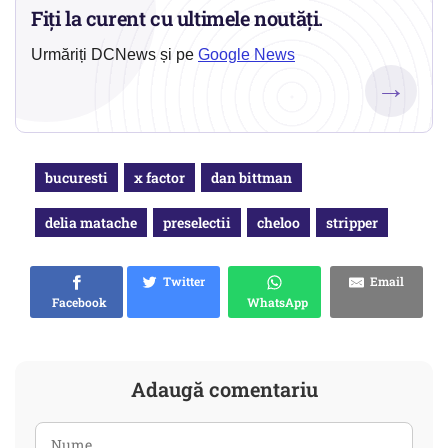
Fiți la curent cu ultimele noutăți.
Urmăriți DCNews și pe
Google News
→
bucuresti
x factor
dan bittman
delia matache
preselectii
cheloo
stripper
Twitter
Email
Facebook
WhatsApp
Adaugă comentariu