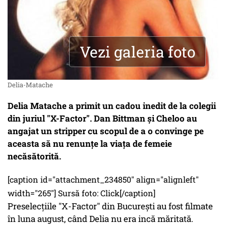
Vezi galeria foto
Delia-Matache
Delia Matache a primit un cadou inedit de la colegii
din juriul "X-Factor". Dan Bittman și Cheloo au
angajat un stripper cu scopul de a o convinge pe
aceasta să nu renunțe la viața de femeie
necăsătorită.
[caption id="attachment_234850" align="alignleft"
width="265"] Sursă foto: Click[/caption]
Preselecțiile "X-Factor" din București au fost filmate
în luna august, când Delia nu era incă măritată.