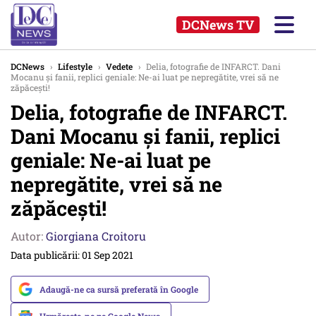
DCNews TV
DCNews
›
Lifestyle
›
Vedete
›
Delia, fotografie de INFARCT. Dani
Mocanu și fanii, replici geniale: Ne-ai luat pe nepregătite, vrei să ne
zăpăcești!
Delia, fotografie de INFARCT.
Dani Mocanu și fanii, replici
geniale: Ne-ai luat pe
nepregătite, vrei să ne
zăpăcești!
Autor:
Giorgiana Croitoru
Data publicării: 01 Sep 2021
Adaugă-ne ca sursă preferată în Google