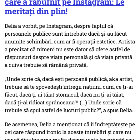
care a răbufnit pe Instagram: Le
meritați din plin!
Delia a vorbit, pe Instagram, despre faptul că
persoanele publice sunt întrebate dacă și-au făcut
anumite schimbări, cum ar fi operații estetice. Artista
a precizat că nimeni nu este dator să ofere astfel de
răspunsuri despre viața personală și că viața privată
a cuiva trebuie să rămână privată.
„Unde scrie că, dacă ești persoană publică, aka artist,
trebuie să te spovedești întregii națiuni, cum, ce ți-ai
făcut, dacă ți-ai tăiat stomacul, dacă nu ți-ai tăiat,
dacă ți-ai ridicat sprânceana?! (...) Unde scrie că
trebuie să spui astfel de lucruri public?”, a spus Delia.
De asemenea, Delia a menționat că îi îndreptățește pe
cei care răspund ironic la aceste întrebări și care nu
vor să divulge prea multe despre viața lor privată sau