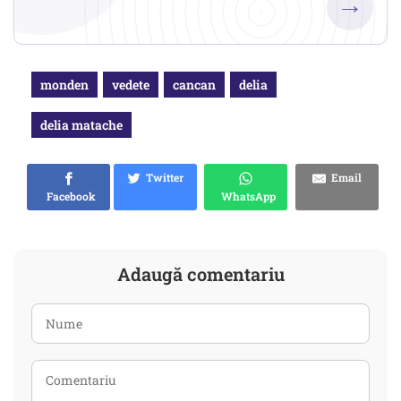
→
monden
vedete
cancan
delia
delia matache
Twitter
Email
Facebook
WhatsApp
Adaugă comentariu