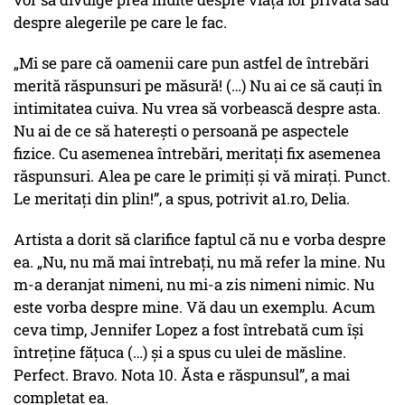
despre alegerile pe care le fac.
„Mi se pare că oamenii care pun astfel de întrebări
merită răspunsuri pe măsură! (…) Nu ai ce să cauți în
intimitatea cuiva. Nu vrea să vorbească despre asta.
Nu ai de ce să haterești o persoană pe aspectele
fizice. Cu asemenea întrebări, meritați fix asemenea
răspunsuri. Alea pe care le primiți și vă mirați. Punct.
Le meritați din plin!”, a spus, potrivit a1.ro, Delia.
Artista a dorit să clarifice faptul că nu e vorba despre
ea. „Nu, nu mă mai întrebați, nu mă refer la mine. Nu
m-a deranjat nimeni, nu mi-a zis nimeni nimic. Nu
este vorba despre mine. Vă dau un exemplu. Acum
ceva timp, Jennifer Lopez a fost întrebată cum își
întreține fățuca (…) și a spus cu ulei de măsline.
Perfect. Bravo. Nota 10. Ăsta e răspunsul”, a mai
completat ea.