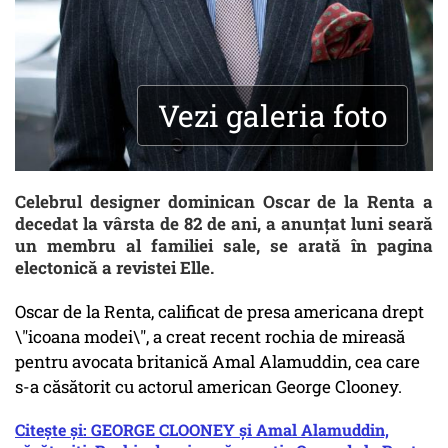
Vezi galeria foto
Celebrul designer dominican Oscar de la Renta a
decedat la vârsta de 82 de ani, a anunțat luni seară
un membru al familiei sale, se arată în pagina
electonică a revistei Elle.
Oscar de la Renta, calificat de presa americana drept
\"icoana modei\", a creat recent rochia de mireasă
pentru avocata britanică Amal Alamuddin, cea care
s-a căsătorit cu actorul american George Clooney.
Citește și: GEORGE CLOONEY și Amal Alamuddin,