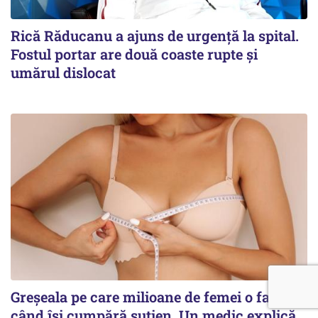
Rică Răducanu a ajuns de urgență la spital.
Fostul portar are două coaste rupte și
umărul dislocat
Greșeala pe care milioane de femei o fac
când își cumpără sutien. Un medic explică