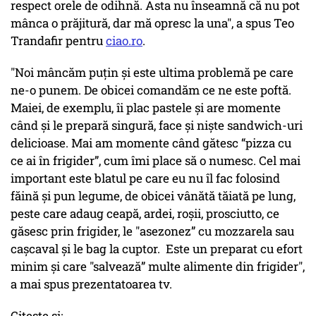
respect orele de odihnă. Asta nu înseamnă că nu pot
mânca o prăjitură, dar mă opresc la una", a spus Teo
Trandafir pentru
ciao.ro
.
"Noi mâncăm puțin și este ultima problemă pe care
ne-o punem. De obicei comandăm ce ne este poftă.
Maiei, de exemplu, îi plac pastele și are momente
când și le prepară singură, face și niște sandwich-uri
delicioase. Mai am momente când gătesc “pizza cu
ce ai în frigider”, cum îmi place să o numesc. Cel mai
important este blatul pe care eu nu îl fac folosind
făină și pun legume, de obicei vânătă tăiată pe lung,
peste care adaug ceapă, ardei, roșii, prosciutto, ce
găsesc prin frigider, le "asezonez” cu mozzarela sau
cașcaval și le bag la cuptor. Este un preparat cu efort
minim și care "salvează” multe alimente din frigider",
a mai spus prezentatoarea tv.
Citește și: