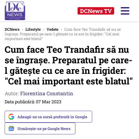
DCNews TV
DCNews
›
Lifestyle
›
Vedete
›
Cum face Teo Trandafir să nu se
îngrașe. Preparatul pe care-l gătește cu ce are în frigider: "Cel mai
important este blatul"
Cum face Teo Trandafir să nu
se îngrașe. Preparatul pe care-
l gătește cu ce are în frigider:
"Cel mai important este blatul"
Autor:
Florentina Constantin
Data publicării: 07 Mar 2023
Adaugă-ne ca sursă preferată în Google
Urmărește-ne pe Google News