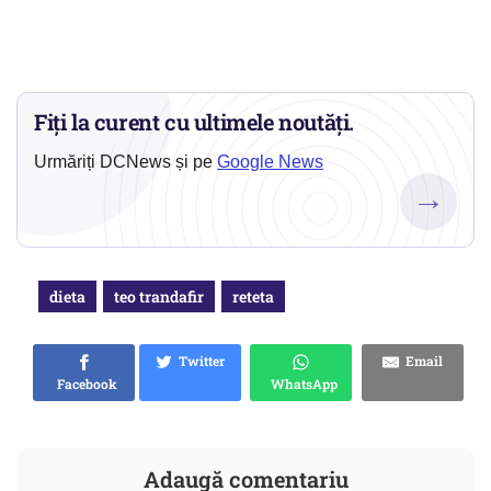
Fiți la curent cu ultimele noutăți.
Urmăriți DCNews și pe
Google News
→
dieta
teo trandafir
reteta
Twitter
Email
Facebook
WhatsApp
Adaugă comentariu