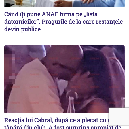
Când îți pune ANAF firma pe „lista
datornicilor”. Pragurile de la care restanțele
devin publice
Reacția lui Cabral, după ce a plecat cu o
tânără din club. A fost surprins apropiat de