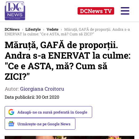
DCNews TV
DCNews
›
Lifestyle
›
Vedete
›
Măruță, GAFĂ de proporții. Andra s-a
ENERVAT la culme: "Ce e ASTA, mă? Cum să ZICI?"
Măruță, GAFĂ de proporții.
Andra s-a ENERVAT la culme:
"Ce e ASTA, mă? Cum să
ZICI?"
Autor:
Giorgiana Croitoru
Data publicării: 30 Oct 2020
Adaugă-ne ca sursă preferată în Google
Urmărește-ne pe Google News