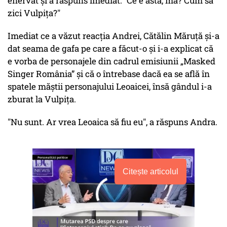
enervat și a răspuns imediat: "Ce e asta, mă? Cum să
zici Vulpița?"
Imediat ce a văzut reacția Andrei, Cătălin Măruță și-a
dat seama de gafa pe care a făcut-o și i-a explicat că
e vorba de personajele din cadrul emisiunii „Masked
Singer România” și că o întrebase dacă ea se află în
spatele măștii personajului Leoaicei, însă gândul i-a
zburat la Vulpița.
"Nu sunt. Ar vrea Leoaica să fiu eu", a răspuns Andra.
Citește articolul