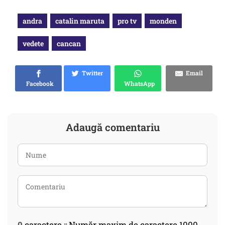
andra
catalin maruta
pro tv
monden
vedete
cancan
Twitter
Email
Facebook
WhatsApp
Adaugă comentariu
0
caractere :: Număr maxim de caractere 1000