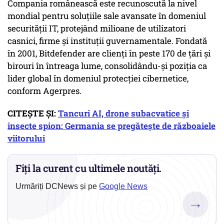
Compania românească este recunoscută la nivel
mondial pentru soluțiile sale avansate în domeniul
securității IT, protejând milioane de utilizatori
casnici, firme și instituții guvernamentale. Fondată
în 2001, Bitdefender are clienți în peste 170 de țări și
birouri în întreaga lume, consolidându-și poziția ca
lider global în domeniul protecției cibernetice,
conform Agerpres.
CITEȘTE ȘI:
Tancuri AI, drone subacvatice și
insecte spion: Germania se pregătește de războaiele
viitorului
Fiți la curent cu ultimele noutăți.
Urmăriți DCNews și pe
Google News
→