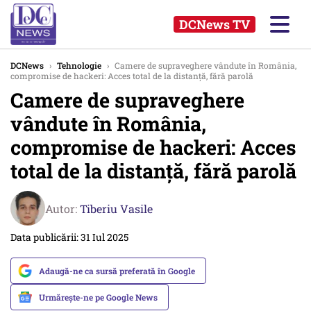
DCNews TV
DCNews
›
Tehnologie
›
Camere de supraveghere vândute în România,
compromise de hackeri: Acces total de la distanță, fără parolă
Camere de supraveghere
vândute în România,
compromise de hackeri: Acces
total de la distanță, fără parolă
Autor:
Tiberiu Vasile
Data publicării: 31 Iul 2025
Adaugă-ne ca sursă preferată în Google
Urmărește-ne pe Google News