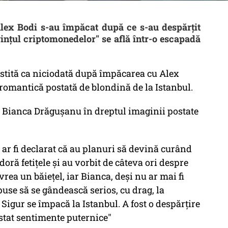
Alex Bodi s-au împăcat după ce s-au despărțit
rințul criptomonedelor'' se află într-o escapadă
tită ca niciodată după împăcarea cu Alex
romantică postată de blondină de la Istanbul.
is Bianca Drăgușanu în dreptul imaginii postate
 ar fi declarat că au planuri să devină curând
doră fetiţele şi au vorbit de câteva ori despre
vrea un băieţel, iar Bianca, deşi nu ar mai fi
puse să se gândească serios, cu drag, la
igur se împacă la Istanbul. A fost o despărţire
istat sentimente puternice"