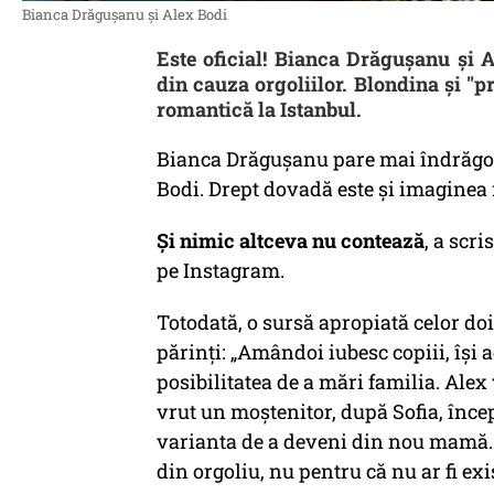
Bianca Drăgușanu și Alex Bodi
Este oficial! Bianca Drăgușanu și 
din cauza orgoliilor. Blondina și ''p
romantică la Istanbul.
Bianca Drăgușanu pare mai îndrăgos
Bodi. Drept dovadă este și imaginea 
Și nimic altceva nu contează
, a scr
pe Instagram.
Totodată, o sursă apropiată celor doi
părinți: „Amândoi iubesc copiii, îşi a
posibilitatea de a mări familia. Alex 
vrut un moştenitor, după Sofia, înce
varianta de a deveni din nou mamă. S
din orgoliu, nu pentru că nu ar fi ex