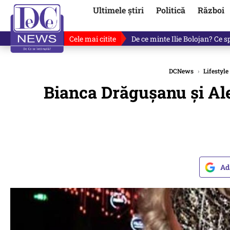
Ultimele știri
Politică
Război
Cele mai citite
De ce minte Ilie Bolojan? Ce 
DCNews
›
Lifestyle
Bianca Drăgușanu și Al
Ad