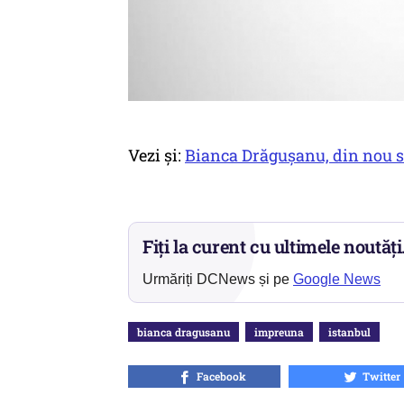
Vezi și:
Bianca Drăgușanu, din nou si
Fiți la curent cu ultimele noutăți
Urmăriți DCNews și pe
Google News
bianca dragusanu
impreuna
istanbul
Facebook
Twitter