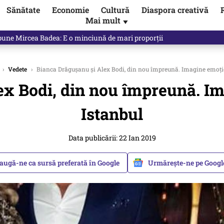
Sănătate
Economie
Cultură
Diaspora creativă
Mai mult
▼
spune Mircea Badea: E o minciună de mari proporții
›
Vedete
›
Bianca Drăgușanu și Alex Bodi, din nou împreună. Imagine emoțio
ex Bodi, din nou împreună. Im
Istanbul
Data publicării: 22 Ian 2019
augă-ne ca sursă preferată în Google
Urmărește-ne pe Goog