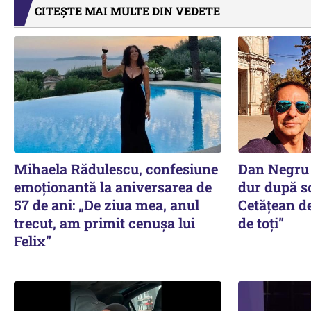
CITEȘTE MAI MULTE DIN VEDETE
Mihaela Rădulescu, confesiune
Dan Negru 
emoționantă la aniversarea de
dur după sc
57 de ani: „De ziua mea, anul
Cetățean d
trecut, am primit cenușa lui
de toți”
Felix”