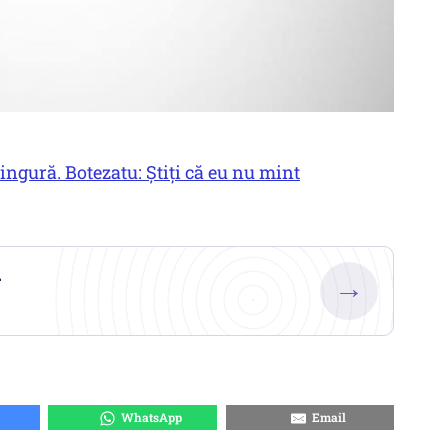
ngură. Botezatu: Știți că eu nu mint
.
→
WhatsApp
Email