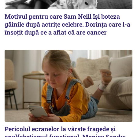
Motivul pentru care Sam Neill își boteza
găinile după actrițe celebre. Dorința care l-a
însoțit după ce a aflat că are cancer
Pericolul ecranelor la vârste fragede și
analfabetismul funcțional. Monica Sandu: