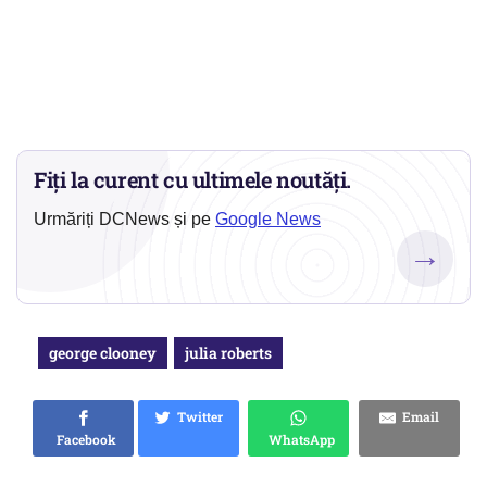
Fiți la curent cu ultimele noutăți.
Urmăriți DCNews și pe
Google News
→
george clooney
julia roberts
Twitter
Email
Facebook
WhatsApp