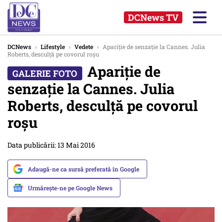
DCNews TV
DCNews
›
Lifestyle
›
Vedete
›
Apariție de senzație la Cannes. Julia
Roberts, desculță pe covorul roșu
Apariție de
senzație la Cannes. Julia
Roberts, desculță pe covorul
roșu
Data publicării: 13 Mai 2016
Adaugă-ne ca sursă preferată în Google
Urmărește-ne pe Google News