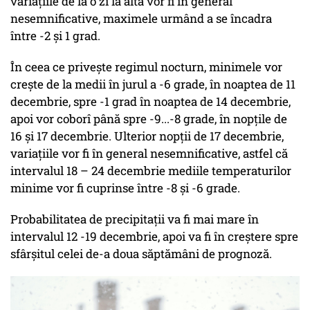
variațiile de la o zi la alta vor fi în general
nesemnificative, maximele urmând a se încadra
între -2 și 1 grad.
În ceea ce privește regimul nocturn, minimele vor
crește de la medii în jurul a -6 grade, în noaptea de 11
decembrie, spre -1 grad în noaptea de 14 decembrie,
apoi vor coborî până spre -9...-8 grade, în nopțile de
16 și 17 decembrie. Ulterior nopții de 17 decembrie,
variațiile vor fi în general nesemnificative, astfel că
intervalul 18 – 24 decembrie mediile temperaturilor
minime vor fi cuprinse între -8 și -6 grade.
Probabilitatea de precipitații va fi mai mare în
intervalul 12 -19 decembrie, apoi va fi în creștere spre
sfârșitul celei de-a doua săptămâni de prognoză.