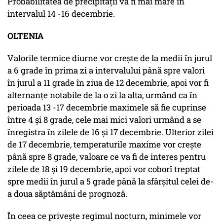
Probabilitatea de precipitații va fi mai mare în
intervalul 14 -16 decembrie.
OLTENIA
Valorile termice diurne vor crește de la medii în jurul
a 6 grade în prima zi a intervalului până spre valori
în jurul a 11 grade în ziua de 12 decembrie, apoi vor fi
alternanțe notabile de la o zi la alta, urmând ca în
perioada 13 -17 decembrie maximele să fie cuprinse
între 4 și 8 grade, cele mai mici valori urmând a se
înregistra în zilele de 16 și 17 decembrie. Ulterior zilei
de 17 decembrie, temperaturile maxime vor crește
până spre 8 grade, valoare ce va fi de interes pentru
zilele de 18 și 19 decembrie, apoi vor coborî treptat
spre medii în jurul a 5 grade până la sfârșitul celei de-
a doua săptămâni de prognoză.
În ceea ce privește regimul nocturn, minimele vor