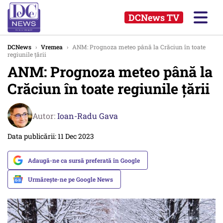
DCNews TV
DCNews
›
Vremea
›
ANM: Prognoza meteo până la Crăciun în toate
regiunile țării
ANM: Prognoza meteo până la
Crăciun în toate regiunile țării
Autor:
Ioan-Radu Gava
Data publicării: 11 Dec 2023
Adaugă-ne ca sursă preferată în Google
Urmărește-ne pe Google News