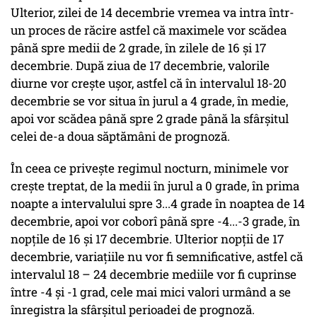
Ulterior, zilei de 14 decembrie vremea va intra într-
un proces de răcire astfel că maximele vor scădea
până spre medii de 2 grade, în zilele de 16 și 17
decembrie. După ziua de 17 decembrie, valorile
diurne vor crește ușor, astfel că în intervalul 18-20
decembrie se vor situa în jurul a 4 grade, în medie,
apoi vor scădea până spre 2 grade până la sfârșitul
celei de-a doua săptămâni de prognoză.
În ceea ce privește regimul nocturn, minimele vor
crește treptat, de la medii în jurul a 0 grade, în prima
noapte a intervalului spre 3...4 grade în noaptea de 14
decembrie, apoi vor coborî până spre -4...-3 grade, în
nopțile de 16 și 17 decembrie. Ulterior nopții de 17
decembrie, variațiile nu vor fi semnificative, astfel că
intervalul 18 – 24 decembrie mediile vor fi cuprinse
între -4 și -1 grad, cele mai mici valori urmând a se
înregistra la sfârșitul perioadei de prognoză.