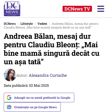
DCNews TV
DCNews
›
Lifestyle
›
Vedete
›
Andreea Bălan, mesaj dur pentru
Claudiu Bleonț: „Mai bine mamă singură decât cu un așa tată”
Andreea Bălan, mesaj dur
pentru Claudiu Bleonț: „Mai
bine mamă singură decât cu
un așa tată”
Autor:
Alexandra Curtache
Data publicării: 02 Mai 2025
Adaugă-ne ca sursă preferată în Google
Urmărește-ne pe Google News