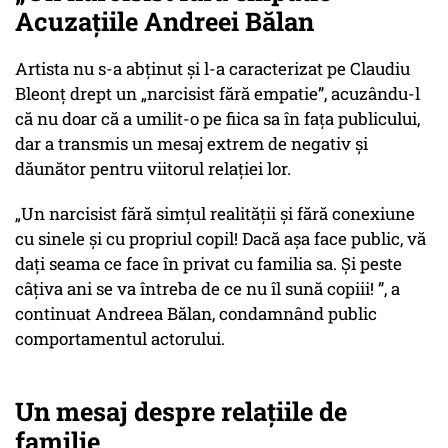
Acuzațiile Andreei Bălan
Artista nu s-a abținut și l-a caracterizat pe Claudiu
Bleonț drept un „narcisist fără empatie”, acuzându-l
că nu doar că a umilit-o pe fiica sa în fața publicului,
dar a transmis un mesaj extrem de negativ și
dăunător pentru viitorul relației lor.
„Un narcisist fără simțul realității și fără conexiune
cu sinele și cu propriul copil! Dacă așa face public, vă
dați seama ce face în privat cu familia sa. Și peste
câțiva ani se va întreba de ce nu îl sună copiii! ”, a
continuat Andreea Bălan, condamnând public
comportamentul actorului.
Un mesaj despre relațiile de
familie