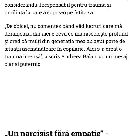
considerându-l responsabil pentru trauma și
umilința la care a supus-o pe fetița sa.
„De obicei, nu comentez când văd lucruri care mă
deranjează, dar aici e ceva ce mă răscolește profund
și cred că mulți din generația mea au avut parte de
situații asemănătoare în copilărie. Aici s-a creat o
traumă imensă”, a scris Andreea Bălan, cu un mesaj
clar și puternic.
„Un narcisist fără empatie” -