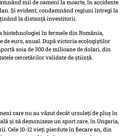
ndamnând mii de oameni la moarte, în accidente
volan. Și evident, condamnând regiuni întregi la
ținând la distanță investitorii.
rea biotehnologiei în fermele din România,
 de euro, anual. După victoria ecologiștilor
ortă soia de 300 de milioane de dolari, din
atele cercetărilor validate de știință.
eni care nu au văzut decât ursuleți de pluș în
onală și să demonizeze un sport care, în Ungaria,
i. Cele 10-12 vieți pierdute în fiecare an, din