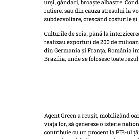
urși, gândaci, broaște albastre. Co
rutiere, sau din cauza stresului la 
subdezvoltare, crescând costurile și 
Culturile de soia, până la interzice
realizau exporturi de 200 de milioane
din Germania și Franța, România imp
Brazilia, unde se folosesc toate rezult
Agent Green a reușit, mobilizând oam
viața lor, să genereze o isterie nați
contribuie cu un procent la PIB-ul țări