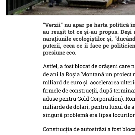
”Verzii” nu apar pe harta politică 
au reușit tot ce și-au propus. Deși 
narațiunile ecologiștilor și, ”ducân
puterii, ceea ce îi face pe politici
presiune eco.
Astfel, a fost blocat de orășeni car
de ani la Roșia Montană un proiect mi
miliard de euro și accelerarea ulteri
firmele de construcții, după terminarea
aduse pentru Gold Corporation). Rom
miliarde de dolari, pentru luxul de a 
singură problemă era lipsa locuri
Construcția de autostrăzi a fost bloc