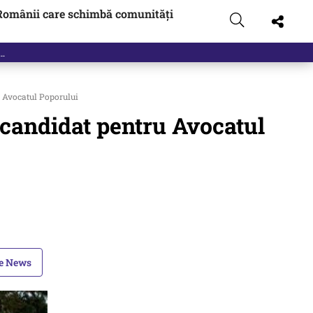
Românii care schimbă comunități
t…
 Avocatul Poporului
 candidat pentru Avocatul
le News