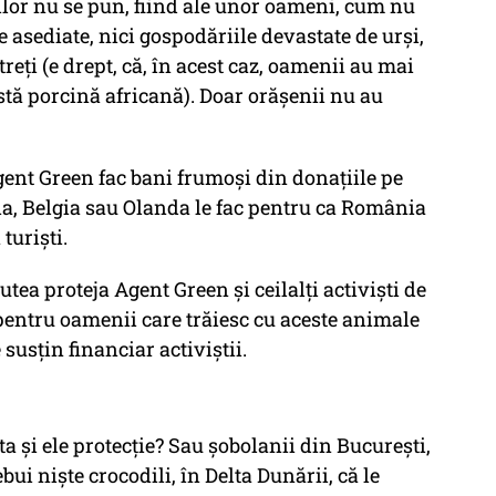
ilor nu se pun, fiind ale unor oameni, cum nu
e asediate, nici gospodăriile devastate de urși,
reți (e drept, că, în acest caz, oamenii au mai
stă porcină africană). Doar orășenii nu au
gent Green fac bani frumoși din donațiile pe
ia, Belgia sau Olanda le fac pentru ca România
turiști.
tea proteja Agent Green și ceilalți activiști de
 pentru oamenii care trăiesc cu aceste animale
susțin financiar activiștii.
a și ele protecție? Sau șobolanii din București,
ui niște crocodili, în Delta Dunării, că le