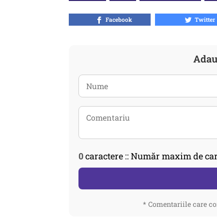
Facebook
Twitter
Adau
0
caractere :: Număr maxim de car
* Comentariile care co