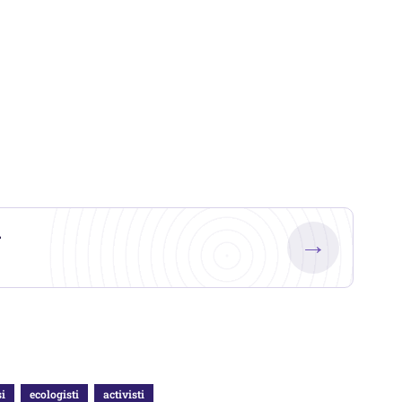
.
→
si
ecologisti
activisti