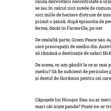
cauza dezvoltării necontrolate a urș
se iau în calcul nici sutele de comun
nici miile de hectare distruse de mist
primit o șansă, după epizootia de pe
ferme, decât în Farmville, pe net.
De cealaltă parte, Green Peace sau A
care preocupații de mediu din Austr
să rămână o destinație de safari fără 
De aceea, m-am gândit la ce ar mai pu
mediu? Să fie suficient de periculos
și destul de lăcrămos pentru cei care 
Căpușele lui Nicușor Dan nu ar merit
mari cât niște panda? Poate ne-ar treb