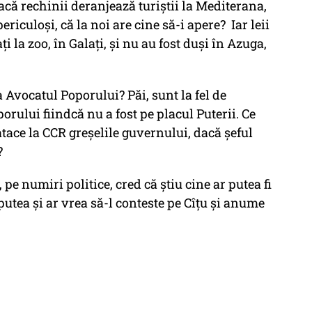
acă rechinii deranjează turiștii la Mediterana,
riculoși, că la noi are cine să-i apere? Iar leii
 la zoo, în Galați, și nu au fost duși în Azuga,
a Avocatul Poporului? Păi, sunt la fel de
rului fiindcă nu a fost pe placul Puterii. Ce
ă atace la CCR greșelile guvernului, dacă șeful
?
pe numiri politice, cred că știu cine ar putea fi
utea și ar vrea să-l conteste pe Cîțu și anume