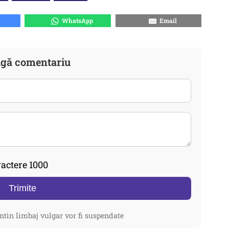
WhatsApp
Email
gă comentariu
actere 1000
Trimite
ntin limbaj vulgar vor fi suspendate