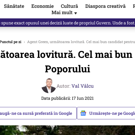
Sănătate
Economie
Cultură
Diaspora creativă
Mai mult
▼
e spune exact opusul unei decizii luate de propriul Guvern. Unde a fos
Punctul pe zi
›
Agent Green, următoarea lovitură. Cel mai bun candidat pentru
toarea lovitură. Cel mai bun
Poporului
Autor:
Val Vâlcu
Data publicării: 17 Iun 2021
augă-ne ca sursă preferată în Google
Urmărește-ne pe Goog