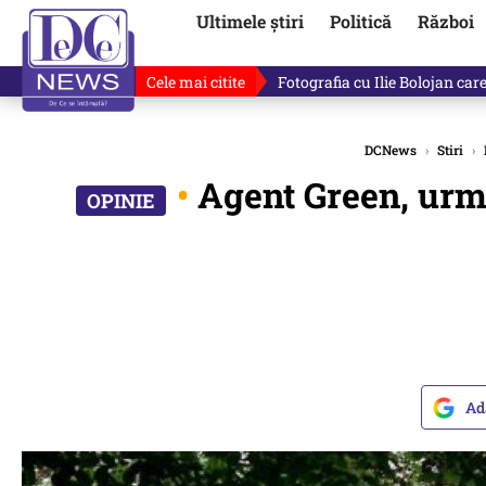
Ultimele știri
Politică
Război
Cele mai citite
Fotografia cu Ilie Bolojan car
DCNews
›
Stiri
›
•
Agent Green, urmă
Ad