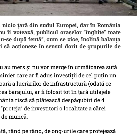
în nicio țară din sudul Europei, dar în România
nu îi votează, publicul orașelor ”înghite” toate
du-se după fentă”, cum se zice, înclină balanța
eni să acționeze în sensul dorit de grupurile de
e nu au mers și nu vor merge în următoarea sută
nier care ar fi adus investiții de cel puțin un
oară a lucrărilor de infrastructură (odată ce
 barajului, ar fi folosit tot în țară utilajele
ânia riscă să plătească despăgubiri de 4
”proteja” de investitori o localitate a cărei
lor de muncă.
ată, rând pe rând, de ong-urile care protejează