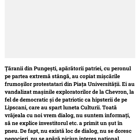
Țăranii din Pungești, apărătorii patriei, cu peronul
pe partea extremă stângă, au copiat mișcările
frumoșilor protestatari din Piața Universității. Ei au
vandalizat mașinile exploratorilor de la Chevron, la
fel de democratic și de patriotic ca hipsterii de pe
Lipscani, care au spart luneta Culturii. Toată
vrăjeala cu noi vrem dialog, nu suntem informați,
să ne explice investitorul etc. a primit un șut în
pneu. De fapt, nu există loc de dialog, nu se doresc
negocieri, nu se apără niciun interes național.