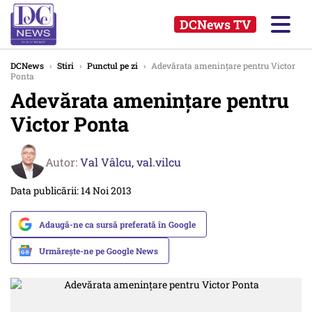
DCNews TV
DCNews
›
Stiri
›
Punctul pe zi
›
Adevărata amenințare pentru Victor
Ponta
Adevărata amenințare pentru
Victor Ponta
Autor:
Val Vâlcu,
val.vilcu
Data publicării: 14 Noi 2013
Adaugă-ne ca sursă preferată în Google
Urmărește-ne pe Google News