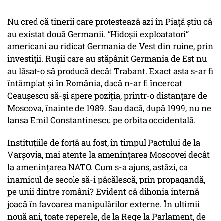
Nu cred că tinerii care protestează azi în Piață știu că
au existat două Germanii. ”Hidoșii exploatatori”
americani au ridicat Germania de Vest din ruine, prin
investiții. Rușii care au stăpânit Germania de Est nu
au lăsat-o să producă decât Trabant. Exact asta s-ar fi
întâmplat și în România, dacă n-ar fi încercat
Ceaușescu să-și apere poziția, printr-o distanțare de
Moscova, înainte de 1989. Sau dacă, după 1999, nu ne
lansa Emil Constantinescu pe orbita occidentală.
Instituțiile de forță au fost, în timpul Pactului de la
Varșovia, mai atente la amenințarea Moscovei decât
la amenințarea NATO. Cum s-a ajuns, astăzi, ca
inamicul de secole să-i păcălescă, prin propagandă,
pe unii dintre români? Evident că dihonia internă
joacă în favoarea manipulărilor externe. În ultimii
nouă ani, toate reperele, de la Rege la Parlament, de