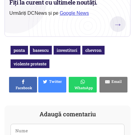
Fiți la curent cu ultimele noutăți.
Urmăriți DCNews și pe
Google News
→
ponta
basescu
investitori
chevron
violente proteste
Twitter
Email
Facebook
WhatsApp
Adaugă comentariu