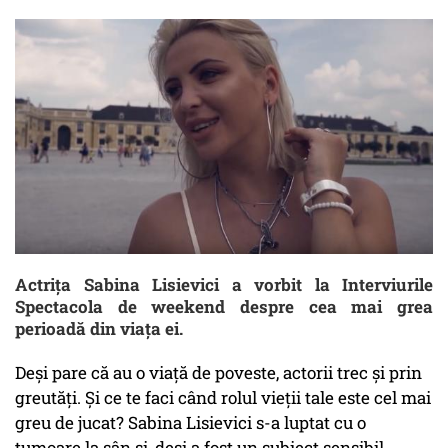
Actrița Sabina Lisievici a vorbit la Interviurile
Spectacola de weekend despre cea mai grea
perioadă din viața ei.
Deși pare că au o viață de poveste, actorii trec și prin
greutăți. Și ce te faci când rolul vieții tale este cel mai
greu de jucat? Sabina Lisievici s-a luptat cu o
tumoare la sân și, deși a fost un subiect sensibil,