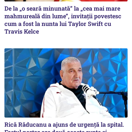
De la „o seară minunată” la „cea mai mare
mahmureală din lume”, invitații povestesc
cum a fost la nunta lui Taylor Swift cu
Travis Kelce
Rică Răducanu a ajuns de urgență la spital.
Fostul portar are două coaste rupte și