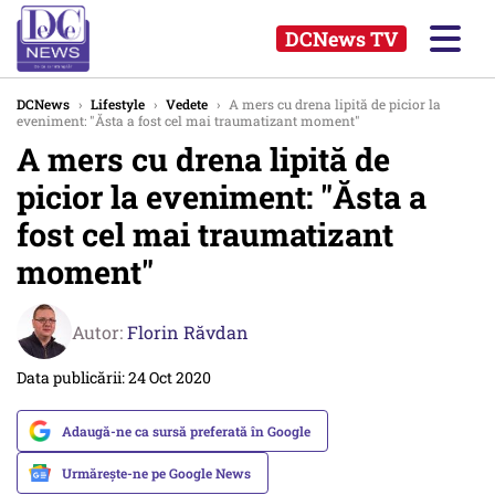
DCNews TV
DCNews
›
Lifestyle
›
Vedete
›
A mers cu drena lipită de picior la
eveniment: "Ăsta a fost cel mai traumatizant moment"
A mers cu drena lipită de
picior la eveniment: "Ăsta a
fost cel mai traumatizant
moment"
Autor:
Florin Răvdan
Data publicării: 24 Oct 2020
Adaugă-ne ca sursă preferată în Google
Urmărește-ne pe Google News