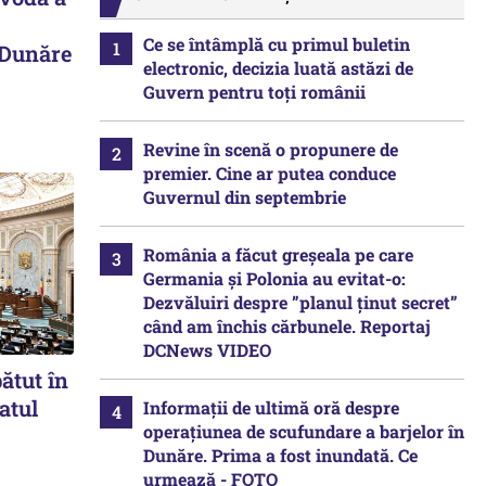
Ce se întâmplă cu primul buletin
 Dunăre
electronic, decizia luată astăzi de
Guvern pentru toți românii
Revine în scenă o propunere de
premier. Cine ar putea conduce
Guvernul din septembrie
România a făcut greșeala pe care
Germania și Polonia au evitat-o:
Dezvăluiri despre ”planul ținut secret”
când am închis cărbunele. Reportaj
DCNews VIDEO
ătut în
atul
Informații de ultimă oră despre
operațiunea de scufundare a barjelor în
Dunăre. Prima a fost inundată. Ce
urmează - FOTO