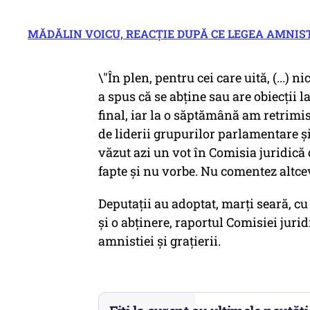
MĂDĂLIN VOICU, REACȚIE DUPĂ CE LEGEA AMNISTI
\"În plen, pentru cei care uită, (...
a spus că se abţine sau are obiecţii la
final, iar la o săptămână am retrimi
de liderii grupurilor parlamentare ş
văzut azi un vot în Comisia juridică 
fapte şi nu vorbe. Nu comentez altce
Deputaţii au adoptat, marți seară, cu
şi o abţinere, raportul Comisiei juri
amnistiei şi graţierii.