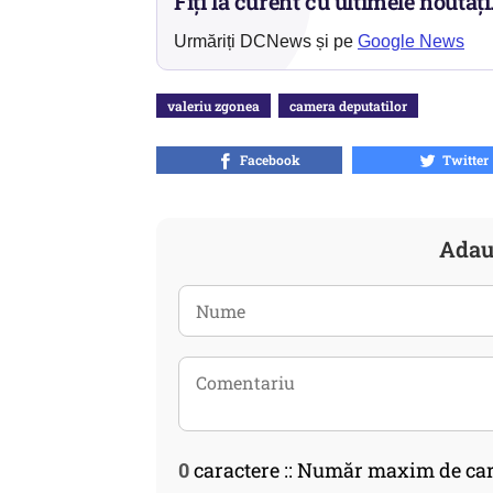
Fiți la curent cu ultimele noutăți
Urmăriți DCNews și pe
Google News
valeriu zgonea
camera deputatilor
Facebook
Twitter
Adau
0
caractere :: Număr maxim de car