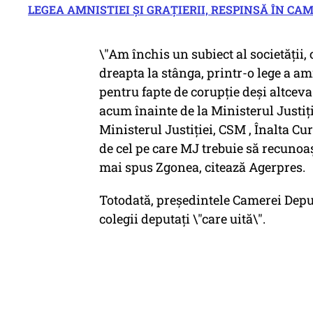
LEGEA AMNISTIEI ȘI GRAȚIERII, RESPINSĂ ÎN C
\"Am închis un subiect al societăţii,
dreapta la stânga, printr-o lege a am
pentru fapte de corupţie deşi altceva
acum înainte de la Ministerul Justiţ
Ministerul Justiţiei, CSM , Înalta Cur
de cel pe care MJ trebuie să recunoaş
mai spus Zgonea, citează Agerpres.
Totodată, președintele Camerei Deputa
colegii deputați \"care uită\".