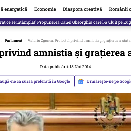
ză energetică
Economie
Diaspora creativă
Românii c
in electronic, decizia luată astăzi de Guvern pentru toți românii
›
Parlament
›
Valeriu Zgonea: Proiectul privind amnistia şi graţierea a stat n
rivind amnistia şi graţierea a
Data publicării: 18 Noi 2014
augă-ne ca sursă preferată în Google
Urmărește-ne pe Goog