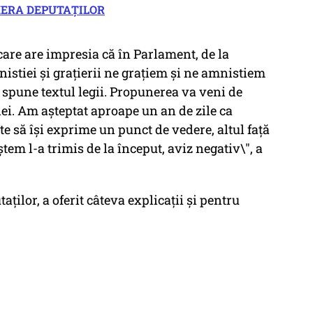
AMERA DEPUTAȚILOR
 care are impresia că în Parlament, de la
nistiei şi graţierii ne graţiem şi ne amnistiem
 spune textul legii. Propunerea va veni de
iei. Am aşteptat aproape un an de zile ca
te să îşi exprime un punct de vedere, altul faţă
tem l-a trimis de la început, aviz negativ\", a
ților, a oferit câteva explicații și pentru