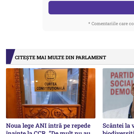
* Comentariile care co
CITEȘTE MAI MULTE DIN PARLAMENT
Noua lege ANI intră pe repede
Scântei la 
înainte la CCR. ”De mult nu au
biodiversit