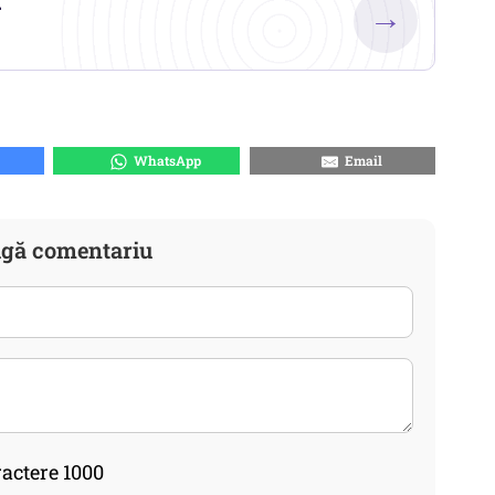
.
→
WhatsApp
Email
gă comentariu
actere 1000