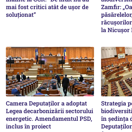
mai fost critici atât de ușor de
Zamfir: „O
soluționat”
păsărelelor
răcușorilor
la Nicușor
Camera Deputaților a adoptat
Strategia 
Legea decarbonizării sectorului
biodiversit
energetic. Amendamentul PSD,
în ședința 
inclus în proiect
Deputaților