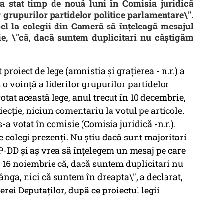
 a stat timp de nouă luni în Comisia juridică
or grupurilor partidelor politice parlamentare\".
l la colegii din Cameră să înțeleagă mesajul
e, \"că, dacă suntem duplicitari nu câştigăm
 proiect de lege (amnistia şi graţierea - n.r.) a
t o voinţă a liderilor grupurilor partidelor
votat această lege, anul trecut în 10 decembrie,
iecţie, niciun comentariu la votul pe articole.
-a votat în comisie (Comisia juridică -n.r.).
 colegi prezenţi. Nu ştiu dacă sunt majoritari
PP-DD şi aş vrea să înţelegem un mesaj pe care
pe 16 noiembrie că, dacă suntem duplicitari nu
nga, nici că suntem în dreapta\", a declarat,
rei Deputaţilor, după ce proiectul legii