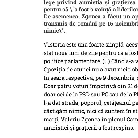
lege privind amnistia şi graţierea
pentru că \"a fost o voinţă a lideril
De asemenea, Zgonea a făcut un ape
transmis de români pe 16 noiembri
nimic\".
\"Istoria este una foarte simplă, acest
stat nouă luni de zile pentru că a fos
politice parlamentare. (...) Când s-a 
Opoziţia de atunci nu a avut nicio ob
În seara respectivă, pe 9 decembrie, s
Doar patru voturi împotrivă din 21 de
doar cei de la PSD sau PC sau de la 
l-a dat strada, poporul, cetăţeanul 
câştigăm nimic, nici că suntem în stâ
marți, Valeriu Zgonea în plenul Came
amnistiei și grațierii a fost respins.