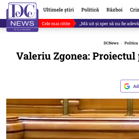
Ultimele știri
Politică
Război
Cri
Cele mai citite
Ce se întâmplă cu primul bulet
DCNews
›
Politica
Valeriu Zgonea: Proiectul p
Ad