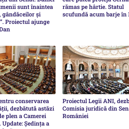
amenii sunt înaintea
rămas pe hârtie. Statul
, gândăceilor și
scufundă acum barje în
”. Proiectul ajunge
 Dan
pentru conservarea
Proiectul Legii ANI, dezb
ății, dezbătută astăzi
Comisia juridică din Sen
de plen a Camerei
României
. Update: Ședința a