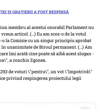
EI ȘI GRAȚIERII A FOST RESPINSĂ
) niciun membru al acestui onorabil Parlament nu
 vreun articol. (...) Eu am scos-o de la votul
s-o la Comisie cu un singur principiu aprobat
i în unanimitate de Biroul permanent. (...) Am
care îmi arată cine poate să aibă acest slogan -
va\", a conchis Zgonea.
 293 de voturi \"pentru\", un vot \"împotrivă\"
dice privind respingerea proiectului legii