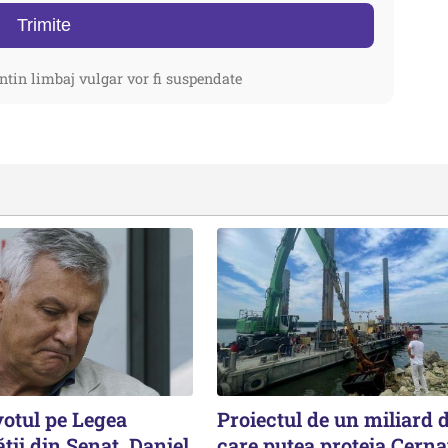
Trimite
ntin limbaj vulgar vor fi suspendate
votul pe Legea
Proiectul de un miliard d
ății din Senat. Daniel
care putea proteja Cern