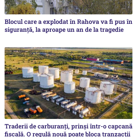
Blocul care a explodat în Rahova va fi pus în
siguranţă, la aproape un an de la tragedie
Traderii de carburanți, prinși într-o capcană
fiscală. O regulă nouă poate bloca tranzacții