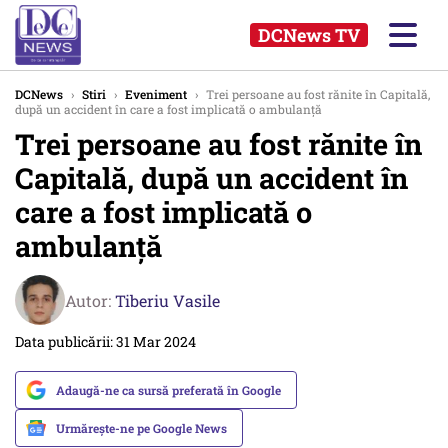
DCNews TV
DCNews
›
Stiri
›
Eveniment
›
Trei persoane au fost rănite în Capitală,
după un accident în care a fost implicată o ambulanţă
Trei persoane au fost rănite în
Capitală, după un accident în
care a fost implicată o
ambulanţă
Autor:
Tiberiu Vasile
Data publicării: 31 Mar 2024
Adaugă-ne ca sursă preferată în Google
Urmărește-ne pe Google News