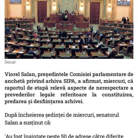
Senat
Viorel Salan, preşedintele Comisiei parlamentare de
anchetă privind arhiva SIPA, a afirmat, miercuri, că
raportul de etapă relevă aspecte de nerespectare a
prevederilor legale referitoare la constituirea,
predarea şi desfiinţarea arhivei.
După încheierea şedinţei de miercuri, senatorul
Salan a susţinut că:
'Au fost înaintate peste 50 de adrese către diferite