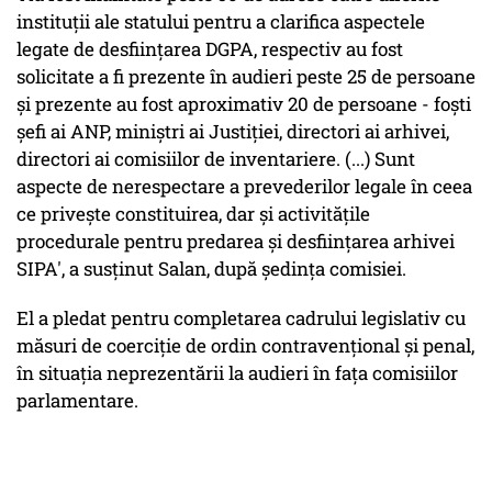
instituţii ale statului pentru a clarifica aspectele
legate de desfiinţarea DGPA, respectiv au fost
solicitate a fi prezente în audieri peste 25 de persoane
şi prezente au fost aproximativ 20 de persoane - foşti
şefi ai ANP, miniştri ai Justiţiei, directori ai arhivei,
directori ai comisiilor de inventariere. (...) Sunt
aspecte de nerespectare a prevederilor legale în ceea
ce priveşte constituirea, dar şi activităţile
procedurale pentru predarea şi desfiinţarea arhivei
SIPA', a susţinut Salan, după şedinţa comisiei.
El a pledat pentru completarea cadrului legislativ cu
măsuri de coerciţie de ordin contravenţional şi penal,
în situaţia neprezentării la audieri în faţa comisiilor
parlamentare.