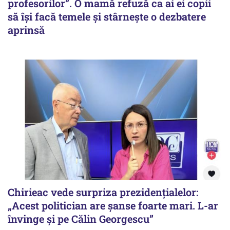
profesorilor”. O mamă refuză ca ai ei copii
să își facă temele și stârnește o dezbatere
aprinsă
Chirieac vede surpriza prezidențialelor:
„Acest politician are șanse foarte mari. L-ar
învinge și pe Călin Georgescu”