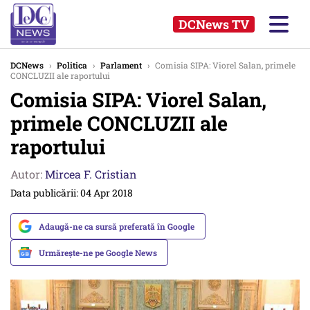
DCNews TV
DCNews
›
Politica
›
Parlament
›
Comisia SIPA: Viorel Salan, primele
CONCLUZII ale raportului
Comisia SIPA: Viorel Salan,
primele CONCLUZII ale
raportului
Autor:
Mircea F. Cristian
Data publicării: 04 Apr 2018
Adaugă-ne ca sursă preferată în Google
Urmărește-ne pe Google News