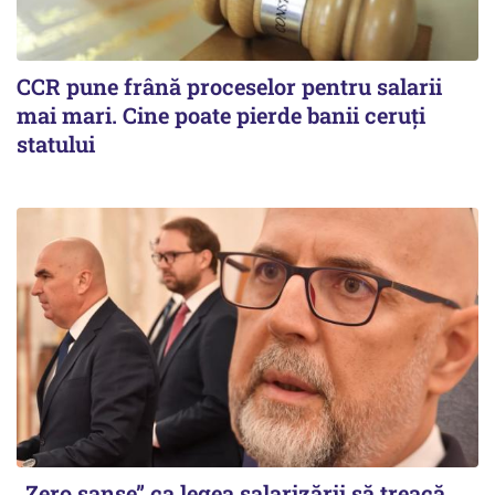
CCR pune frână proceselor pentru salarii
mai mari. Cine poate pierde banii ceruți
statului
„Zero șanse” ca legea salarizării să treacă