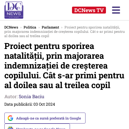
DCNews TV
DCNews
›
Politica
›
Parlament
›
Proiect pentru sporirea natalității,
prin majorarea indemnizației de creșterea copilului. Cât s-ar primi pentru
al doilea sau al treilea copil
Proiect pentru sporirea
natalității, prin majorarea
indemnizației de creșterea
copilului. Cât s-ar primi pentru
al doilea sau al treilea copil
Autor:
Sonia Baciu
Data publicării: 03 Oct 2024
Adaugă-ne ca sursă preferată în Google