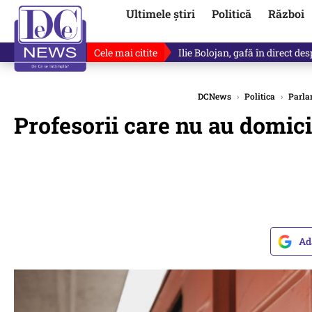
Ultimele știri
Politică
Război
Cele mai citite
Ilie Bolojan, gafă în direct de
DCNews
›
Politica
›
Parla
Profesorii care nu au domici
Ad