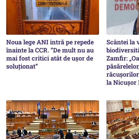
Noua lege ANI intră pe repede
Scântei la 
înainte la CCR. ”De mult nu au
biodiversit
mai fost critici atât de ușor de
Zamfir: „O
soluționat”
păsărelelor
răcușorilor
la Nicușor