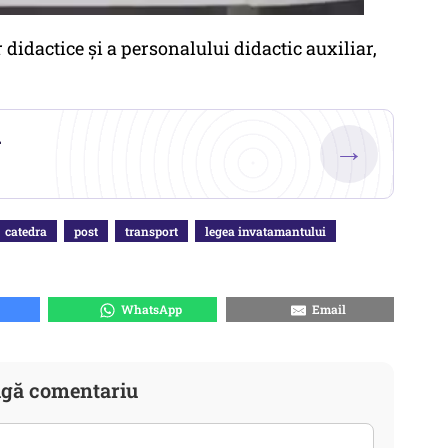
 didactice și a personalului didactic auxiliar,
.
→
catedra
post
transport
legea invatamantului
WhatsApp
Email
gă comentariu