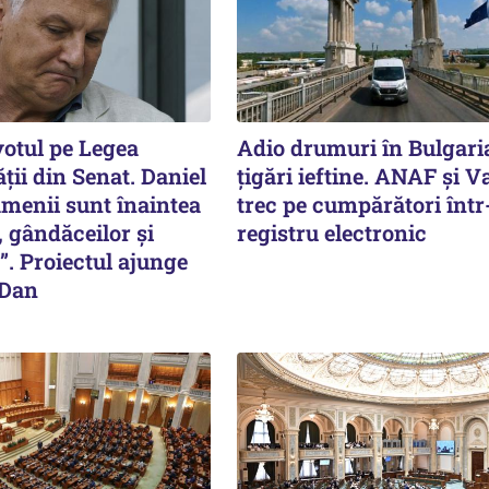
votul pe Legea
Adio drumuri în Bulgari
ății din Senat. Daniel
țigări ieftine. ANAF și V
amenii sunt înaintea
trec pe cumpărători înt
, gândăceilor și
registru electronic
”. Proiectul ajunge
 Dan