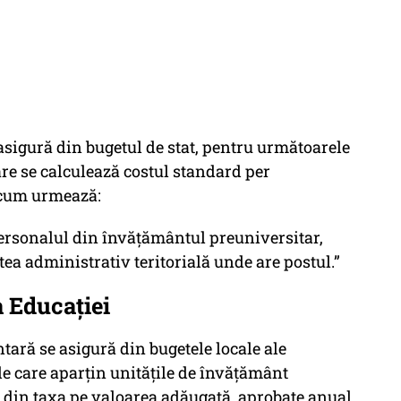
 asigură din bugetul de stat, pentru următoarele
care se calculează costul standard per
 cum urmează:
personalul din învățământul preuniversitar,
ea administrativ teritorială unde are postul.”
a Educației
tară se asigură din bugetele locale ale
de care aparțin unitățile de învățământ
e din taxa pe valoarea adăugată, aprobate anual