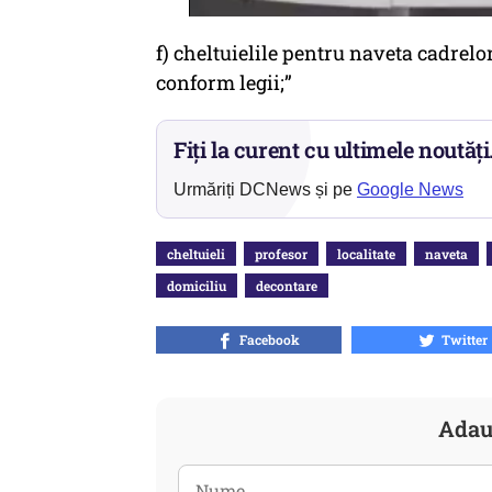
f) cheltuielile pentru naveta cadrelor
conform legii;”
Fiți la curent cu ultimele noutăți
Urmăriți DCNews și pe
Google News
cheltuieli
profesor
localitate
naveta
domiciliu
decontare
Facebook
Twitter
Adau