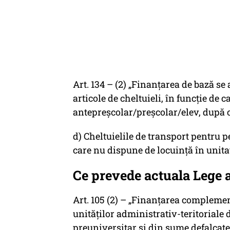
Art. 134 – (2) „Finanțarea de bază se
articole de cheltuieli, în funcție de 
antepreșcolar/preșcolar/elev, după
d) Cheltuielile de transport pentru 
care nu dispune de locuință în unitat
Ce prevede actuala Lege 
Art. 105 (2) – „Finanțarea complemen
unităților administrativ-teritoriale 
preuniversitar și din sume defalcat