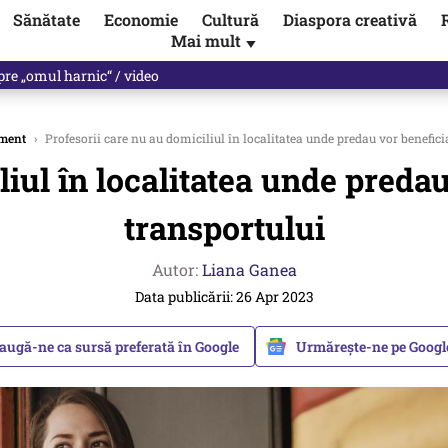
Sănătate
Economie
Cultură
Diaspora creativă
Mai mult
▼
spre „omul harnic“ / video
ment
›
Profesorii care nu au domiciliul în localitatea unde predau vor benefic
liul în localitatea unde preda
transportului
Autor:
Liana Ganea
Data publicării: 26 Apr 2023
augă-ne ca sursă preferată în Google
Urmărește-ne pe Goog