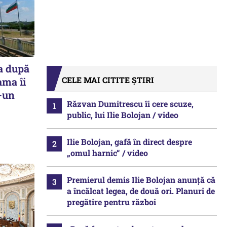
a după
CELE MAI CITITE ȘTIRI
ama îi
r-un
Răzvan Dumitrescu îi cere scuze,
public, lui Ilie Bolojan / video
Ilie Bolojan, gafă în direct despre
„omul harnic“ / video
Premierul demis Ilie Bolojan anunță că
a încălcat legea, de două ori. Planuri de
pregătire pentru război