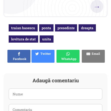
→
traian basescu
ponta
presedinte
dreapta
lovitura de stat
unita
Twitter
Email
Facebook
WhatsApp
Adaugă comentariu