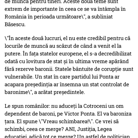
de muncă pentru tineri. Aceste două teme sunt
extrem de importante în ceea ce se va întâmpla în
România în perioada următoare\", a subliniat
Băsescu.
\"În aceste două lucruri, el nu este credibil pentru că
locurile de muncă au scăzut de când a venit el la
putere. În fața statelor europene, el s-a decredibilizat
odată cu lovitura de stat și în ultima vreme apărând
fără rezerve baronii. Statele bântuite de corupție sunt
vulnerabile. Un stat în care partidul lui Ponta ar
acapara președinția ar însemna un stat controlat de
baronime\", a arătat președintele.
Le spun românilor: nu aduceți la Cotroceni un om
dependent de baroni, pe Victor Ponta. El va baroniza
țara. El spune \"Vreau schimbarea!\". Ce vrei să
schimbi, ceea ce merge? ANI, Justiția, Legea
educației, adică tot ce merge? Un astfel de politician