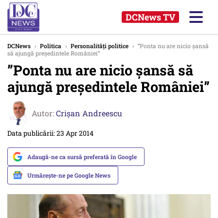
DCNews TV
DCNews
›
Politica
›
Personalități politice
›
”Ponta nu are nicio șansă
să ajungă președintele României”
”Ponta nu are nicio șansă să
ajungă președintele României”
Autor:
Crişan Andreescu
Data publicării: 23 Apr 2014
Adaugă-ne ca sursă preferată în Google
Urmărește-ne pe Google News