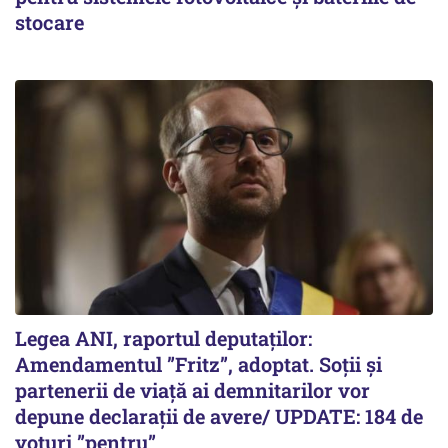
stocare
Legea ANI, raportul deputaților:
Amendamentul ”Fritz”, adoptat. Soții și
partenerii de viață ai demnitarilor vor
depune declarații de avere/ UPDATE: 184 de
voturi ”pentru”