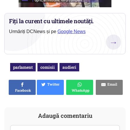
Fiți la curent cu ultimele noutăți.
Urmăriți DCNews și pe
Google News
→
parlament
comisii
audieri
Twitter
Email
Facebook
WhatsApp
Adaugă comentariu