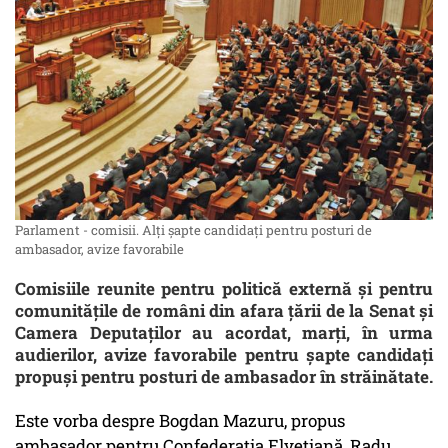
Parlament - comisii. Alţi şapte candidaţi pentru posturi de
ambasador, avize favorabile
Comisiile reunite pentru politică externă şi pentru
comunităţile de români din afara ţării de la Senat şi
Camera Deputaţilor au acordat, marţi, în urma
audierilor, avize favorabile pentru şapte candidaţi
propuşi pentru posturi de ambasador în străinătate.
Este vorba despre Bogdan Mazuru, propus
ambasador pentru Confederaţia Elveţiană, Radu