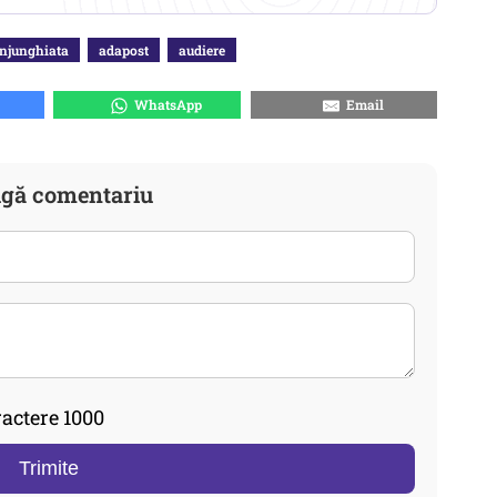
injunghiata
adapost
audiere
WhatsApp
Email
gă comentariu
actere 1000
Trimite