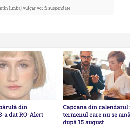
ntin limbaj vulgar vor fi suspendate
părută din
Capcana din calendarul f
S-a dat RO-Alert
termenul care nu se am
după 15 august