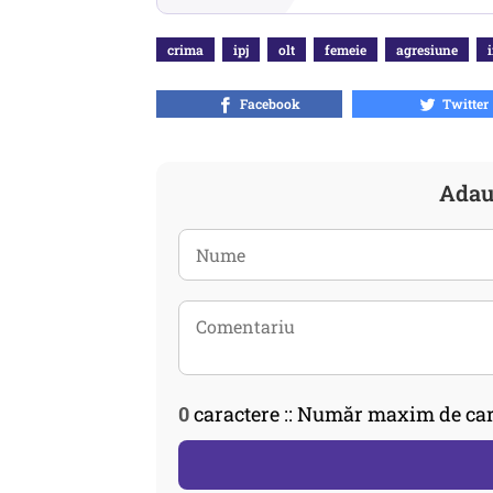
crima
ipj
olt
femeie
agresiune
Facebook
Twitter
Adau
0
caractere :: Număr maxim de car