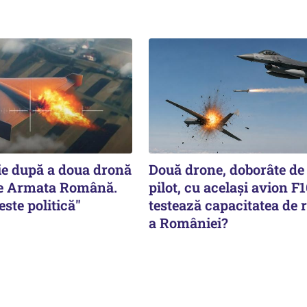
ie după a doua dronă
Două drone, doborâte de 
de Armata Română.
pilot, cu acelaşi avion F1
ste politică"
testează capacitatea de r
a României?