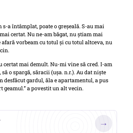
s-a întâmplat, poate o greșeală. S-au mai
au mai certat. Nu ne-am băgat, nu ştiam mai
afară vorbeam cu totul şi cu totul altceva, nu
cin.
au certat mai demult. Nu-mi vine să cred. I-am
, să o spargă, săracii (ușa. n.r.). Au dat nişte
-am desfăcut gardul, ăla e apartamentul, a pus
rt geamul.” a povestit un alt vecin.
.
→