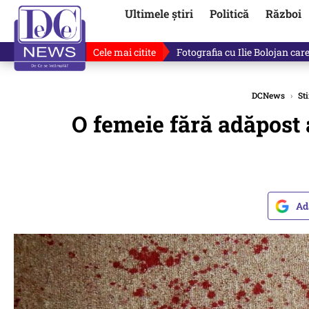
Ultimele știri
Politică
Război
Cele mai citite
De ce minte Ilie Bolojan? Ce 
DCNews
›
Sti
O femeie fără adăpost a
Ad