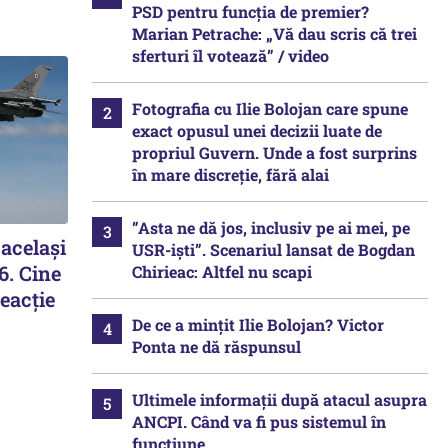
PSD pentru funcția de premier?
Marian Petrache: „Vă dau scris că trei
sferturi îl votează” / video
Fotografia cu Ilie Bolojan care spune
exact opusul unei decizii luate de
propriul Guvern. Unde a fost surprins
în mare discreție, fără alai
”Asta ne dă jos, inclusiv pe ai mei, pe
acelaşi
USR-iști”. Scenariul lansat de Bogdan
6. Cine
Chirieac: Altfel nu scapi
eacţie
De ce a mințit Ilie Bolojan? Victor
Ponta ne dă răspunsul
Ultimele informații după atacul asupra
ANCPI. Când va fi pus sistemul în
funcțiune