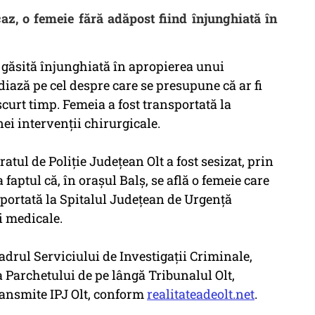
caz, o femeie fără adăpost fiind înjunghiată în
t găsită înjunghiată în apropierea unui
udiază pe cel despre care se presupune că ar fi
scurt timp. Femeia a fost transportată la
ei intervenţii chirurgicale.
ratul de Poliție Județean Olt a fost sesizat, prin
 faptul că, în orașul Balș, se află o femeie care
sportată la Spitalul Județean de Urgență
i medicale.
 cadrul Serviciului de Investigații Criminale,
 Parchetului de pe lângă Tribunalul Olt,
transmite IPJ Olt, conform
realitateadeolt.net
.