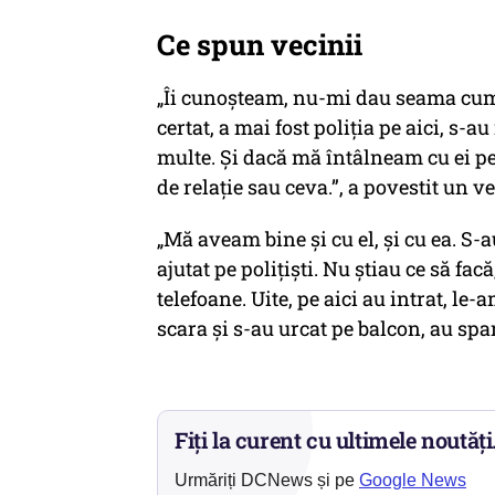
Ce spun vecinii
„Îi cunoşteam, nu-mi dau seama cum 
certat, a mai fost poliţia pe aici, s-
multe. Şi dacă mă întâlneam cu ei pe 
de relaţie sau ceva.”, a povestit un ve
„Mă aveam bine şi cu el, şi cu ea. S-
ajutat pe poliţişti. Nu ştiau ce să facă
telefoane. Uite, pe aici au intrat, le
scara şi s-au urcat pe balcon, au spa
Fiți la curent cu ultimele noutăți
Urmăriți DCNews și pe
Google News