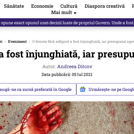
Sănătate
Economie
Cultură
Diaspora creativă
Mai mult
▼
spune Mircea Badea: E o minciună de mari proporții
ri
›
Eveniment
›
O femeie fără adăpost a fost înjunghiată, iar presupusul agre
 fost înjunghiată, iar presup
Autor:
Andreea Ditcov
Data publicării: 05 Iul 2021
augă-ne ca sursă preferată în Google
Urmărește-ne pe Goog