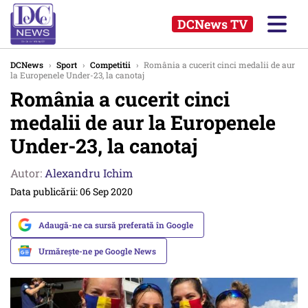
DCNews TV
DCNews
›
Sport
›
Competitii
›
România a cucerit cinci medalii de aur
la Europenele Under-23, la canotaj
România a cucerit cinci
medalii de aur la Europenele
Under-23, la canotaj
Autor:
Alexandru Ichim
Data publicării: 06 Sep 2020
Adaugă-ne ca sursă preferată în Google
Urmărește-ne pe Google News