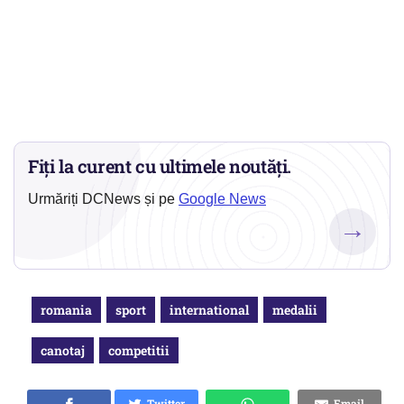
Fiți la curent cu ultimele noutăți.
Urmăriți DCNews și pe
Google News
→
romania
sport
international
medalii
canotaj
competitii
Twitter
Email