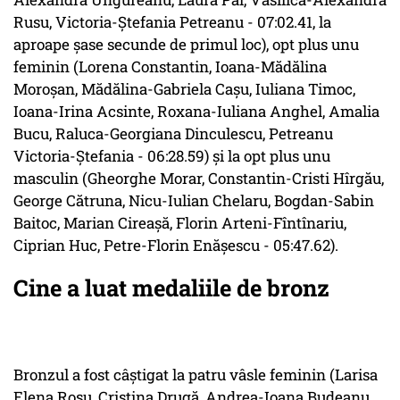
Rusu, Victoria-Ştefania Petreanu - 07:02.41, la
aproape şase secunde de primul loc), opt plus unu
feminin (Lorena Constantin, Ioana-Mădălina
Moroşan, Mădălina-Gabriela Caşu, Iuliana Timoc,
Ioana-Irina Acsinte, Roxana-Iuliana Anghel, Amalia
Bucu, Raluca-Georgiana Dinculescu, Petreanu
Victoria-Ştefania - 06:28.59) şi la opt plus unu
masculin (Gheorghe Morar, Constantin-Cristi Hîrgău,
George Cătruna, Nicu-Iulian Chelaru, Bogdan-Sabin
Baitoc, Marian Cireaşă, Florin Arteni-Fîntînariu,
Ciprian Huc, Petre-Florin Enăşescu - 05:47.62).
Cine a luat medaliile de bronz
Bronzul a fost câştigat la patru vâsle feminin (Larisa
Elena Roşu, Cristina Drugă, Andrea-Ioana Budeanu,