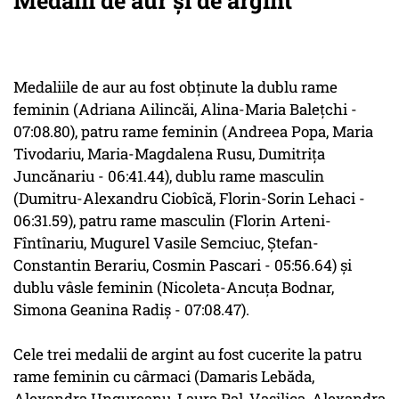
Medalii de aur și de argint
Medaliile de aur au fost obţinute la dublu rame
feminin (Adriana Ailincăi, Alina-Maria Baleţchi -
07:08.80), patru rame feminin (Andreea Popa, Maria
Tivodariu, Maria-Magdalena Rusu, Dumitriţa
Juncănariu - 06:41.44), dublu rame masculin
(Dumitru-Alexandru Ciobîcă, Florin-Sorin Lehaci -
06:31.59), patru rame masculin (Florin Arteni-
Fîntînariu, Mugurel Vasile Semciuc, Ştefan-
Constantin Berariu, Cosmin Pascari - 05:56.64) şi
dublu vâsle feminin (Nicoleta-Ancuţa Bodnar,
Simona Geanina Radiş - 07:08.47).
Cele trei medalii de argint au fost cucerite la patru
rame feminin cu cârmaci (Damaris Lebăda,
Alexandra Ungureanu, Laura Pal, Vasilica-Alexandra