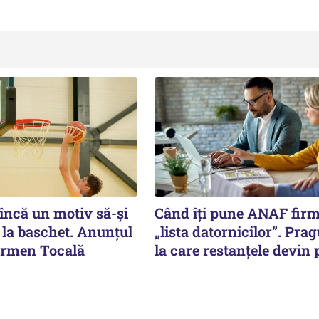
 încă un motiv să-și
Când îți pune ANAF fir
 la baschet. Anunțul
„lista datornicilor”. Prag
armen Tocală
la care restanțele devin 