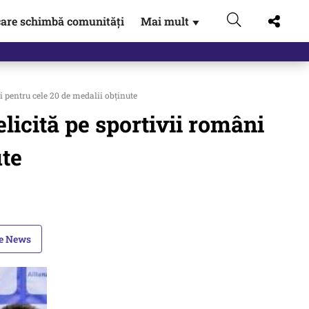
are schimbă comunități
Mai mult
▼
i pentru cele 20 de medalii obținute
elicită pe sportivii români
ute
le News