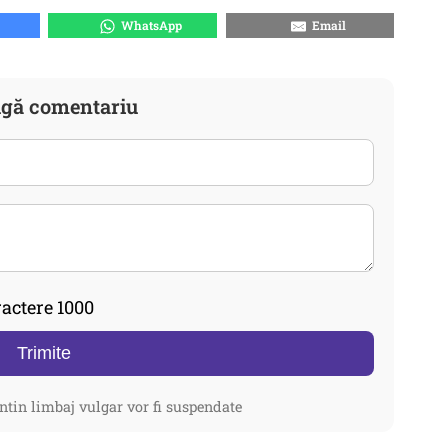
WhatsApp
Email
gă comentariu
actere 1000
Trimite
ntin limbaj vulgar vor fi suspendate