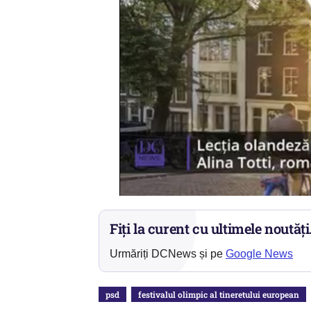
Fiți la curent cu ultimele noutăți
Urmăriți DCNews și pe
Google News
psd
festivalul olimpic al tineretului european