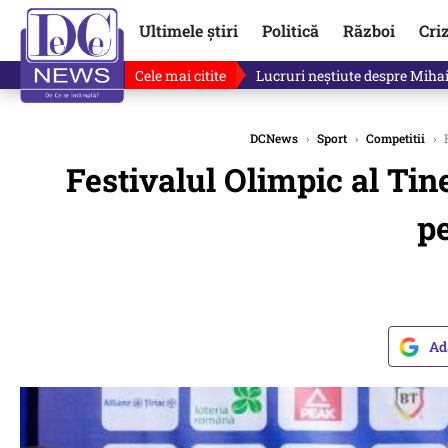
Ultimele știri
Politică
Război
Cri
Cele mai citite
Lucruri neștiute despre Mihai 
DCNews
›
Sport
›
Competitii
›
F
Festivalul Olimpic al Tine
pe
Ad