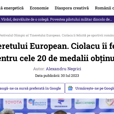
ză energetică
Economie
Diaspora creativă
Românii c
Vîrdol, dezvăluite de o colegă. Povestea pilotului militar dincolo de…
estivalul Olimpic al Tineretului European. Ciolacu îi felicită pe sportivii român
retului European. Ciolacu îi f
ntru cele 20 de medalii obțin
Autor:
Alexandru Negrici
Data publicării: 30 Iul 2023
augă-ne ca sursă preferată în Google
Urmărește-ne pe Goog