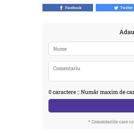
Facebook
Twitter
Adau
0
caractere :: Număr maxim de car
* Comentariile care co