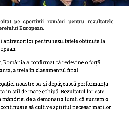
citat pe sportivii români pentru rezultatele
ineretului European.
și antrenorilor pentru rezultatele obținute la
ropean!
ur, România a confirmat că redevine o forță
nța, a treia în clasamentul final.
legației noastre să-și depășească performanța
asta în stil de mare echipă! Rezultatul lor este
 a mândriei de a demonstra lumii că suntem o
în continuare să cultive spiritul necesar marilor