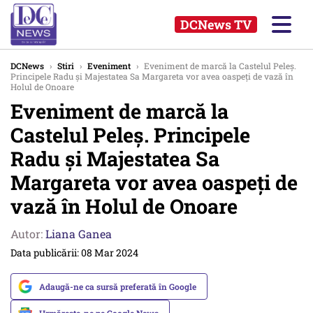
DCNews TV
DCNews
›
Stiri
›
Eveniment
›
Eveniment de marcă la Castelul Peleș.
Principele Radu și Majestatea Sa Margareta vor avea oaspeți de vază în
Holul de Onoare
Eveniment de marcă la
Castelul Peleș. Principele
Radu și Majestatea Sa
Margareta vor avea oaspeți de
vază în Holul de Onoare
Autor:
Liana Ganea
Data publicării: 08 Mar 2024
Adaugă-ne ca sursă preferată în Google