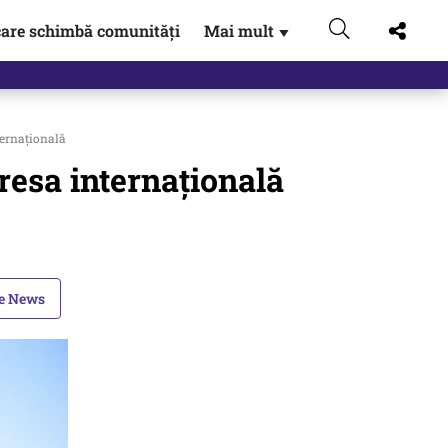
are schimbă comunități
Mai mult
▼
ternațională
resa internațională
le News