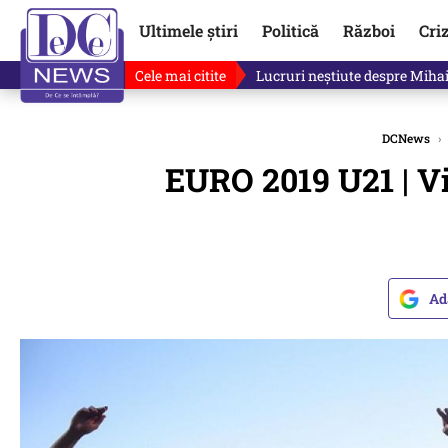
Ultimele știri
Politică
Război
Cri
Cele mai citite
Lucruri neștiute despre Mihai 
DCNews
›
EURO 2019 U21 | Vi
Ad