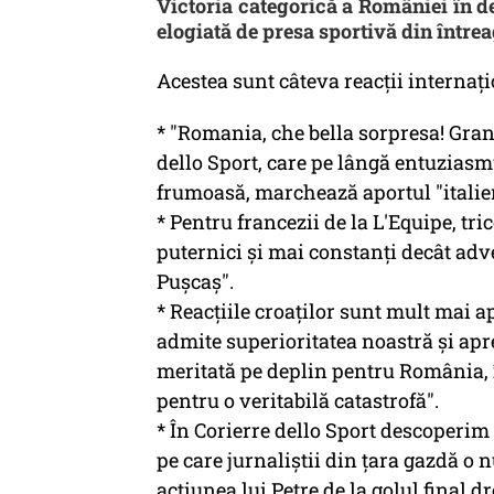
Victoria categorică a României în de
elogiată de presa sportivă din între
Acestea sunt câteva reacții internați
* "Romania, che bella sorpresa! Gran 
dello Sport, care pe lângă entuziasm
frumoasă, marchează aportul "italie
* Pentru francezii de la L'Equipe, tric
puternici și mai constanți decât adver
Pușcaș".
* Reacțiile croaților sunt mult mai a
admite superioritatea noastră și apr
meritată pe deplin pentru România, 
pentru o veritabilă catastrofă".
* În Corierre dello Sport descoperim
pe care jurnaliștii din țara gazdă 
acțiunea lui Petre de la golul final d