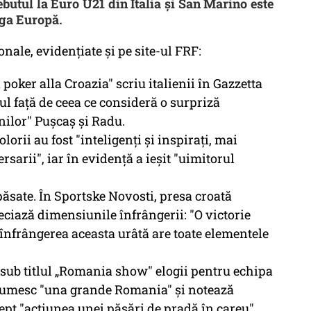
butul la Euro U21 din Italia și San Marino este
aga Europă.
onale, evidențiate și pe site-ul FRF:
poker alla Croazia" scriu italienii în Gazzetta
ul față de ceea ce consideră o surpriză
nilor" Pușcaș și Radu.
olorii au fost "inteligenți și inspirați, mai
sarii", iar în evidență a ieșit "uimitorul
păsate. În Sportske Novosti, presa croată
eciază dimensiunile înfrângerii: "O victorie
înfrângerea aceasta urâtă are toate elementele
 sub titlul „Romania show" elogii pentru echipa
o numesc "una grande Romania" și notează
rept "acțiunea unei păsări de pradă în careu".