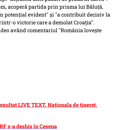
com, acoperă partida prin prisma lui Băluță,
n potențial evident" și "a contribuit decisiv la
rintr-o victorie care a demolat Croația".
 video având comentariul "România lovește
ezultat LIVE TEXT. Naționala de tineret,
F s-a deshis în Cesena