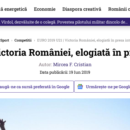
ză energetică
Economie
Diaspora creativă
Românii c
Vîrdol, dezvăluite de o colegă. Povestea pilotului militar dincolo de…
Sport
›
Competitii
›
EURO 2019 U21 | Victoria României, elogiată în presa in
ctoria României, elogiată în p
Autor:
Mircea F. Cristian
Data publicării: 19 Iun 2019
augă-ne ca sursă preferată în Google
Urmărește-ne pe Goog