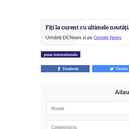
Fiți la curent cu ultimele noutăți
Urmăriți DCNews și pe
Google News
presa internationala
Facebook
Twitter
Adau