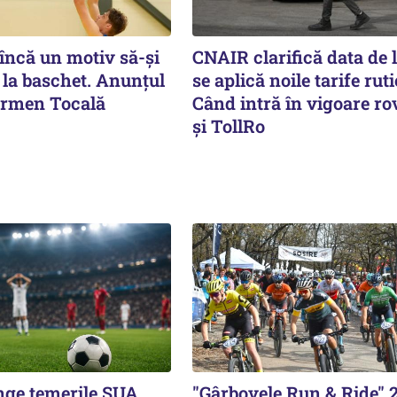
 încă un motiv să-și
CNAIR clarifică data de 
 la baschet. Anunțul
se aplică noile tarife ruti
armen Tocală
Când intră în vigoare ro
și TollRo
ge temerile SUA
"Gârbovele Run & Ride" 