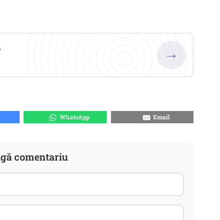
.
→
WhatsApp
Email
gă comentariu