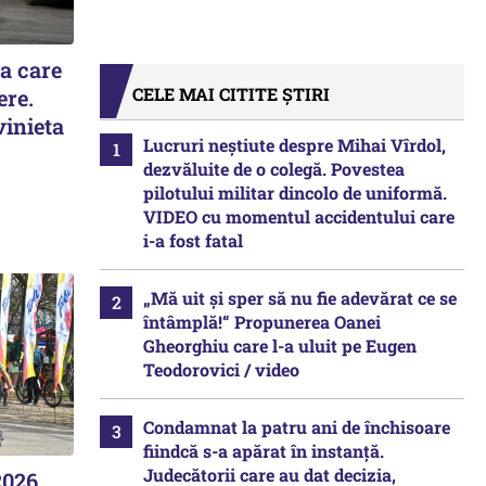
la care
CELE MAI CITITE ȘTIRI
ere.
vinieta
Lucruri neștiute despre Mihai Vîrdol,
dezvăluite de o colegă. Povestea
pilotului militar dincolo de uniformă.
VIDEO cu momentul accidentului care
i-a fost fatal
„Mă uit și sper să nu fie adevărat ce se
întâmplă!“ Propunerea Oanei
Gheorghiu care l-a uluit pe Eugen
Teodorovici / video
Condamnat la patru ani de închisoare
fiindcă s-a apărat în instanță.
Judecătorii care au dat decizia,
2026,