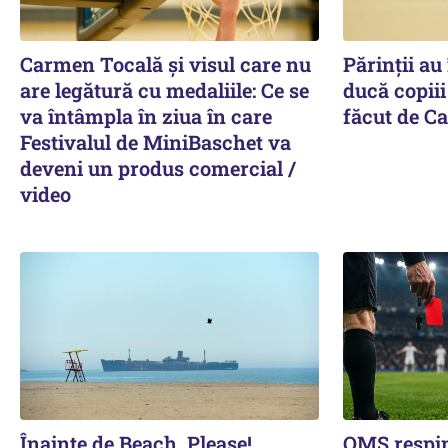
Carmen Tocală și visul care nu
Părinții au
are legătură cu medaliile: Ce se
ducă copiii
va întâmpla în ziua în care
făcut de C
Festivalul de MiniBaschet va
deveni un produs comercial /
video
Înainte de Beach, Please!,
OMS respin