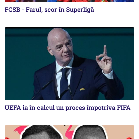
FCSB - Farul, scor în Superligă
UEFA ia în calcul un proces împotriva FIFA