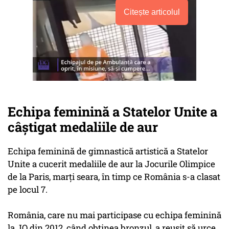
Citește articolul
Echipa feminină a Statelor Unite a
câştigat medaliile de aur
Echipa feminină de gimnastică artistică a Statelor
Unite a cucerit medaliile de aur la Jocurile Olimpice
de la Paris, marţi seara, în timp ce România s-a clasat
pe locul 7.
România, care nu mai participase cu echipa feminină
la JO din 2012, când obţinea bronzul, a reuşit să urce