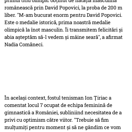
primul titlu olimpic obținut de natația masculină
românească prin David Popovici, la proba de 200 m
liber. "M-am bucurat enorm pentru David Popovici.
Este o medalie istorică, prima noastră medalie
olimpică la înot masculin. Îi transmitem felicitări și
abia așteptăm să-l vedem și mâine seară", a afirmat
Nadia Comăneci.
În același context, fostul tenisman Ion Țiriac a
comentat locul 7 ocupat de echipa feminină de
gimnastică a României, subliniind necesitatea de a
privi cu optimism către viitor. "Trebuie să fim
mulțumiți pentru moment și să ne gândim ce vom