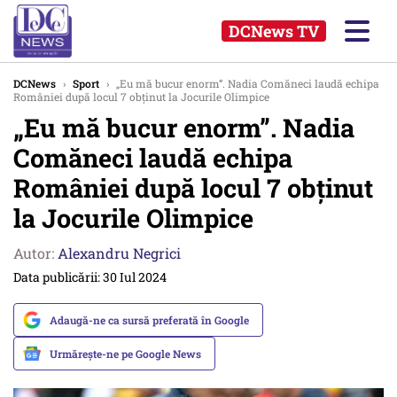
DCNews TV
DCNews
›
Sport
›
„Eu mă bucur enorm”. Nadia Comăneci laudă echipa
României după locul 7 obţinut la Jocurile Olimpice
„Eu mă bucur enorm”. Nadia
Comăneci laudă echipa
României după locul 7 obţinut
la Jocurile Olimpice
Autor:
Alexandru Negrici
Data publicării: 30 Iul 2024
Adaugă-ne ca sursă preferată în Google
Urmărește-ne pe Google News