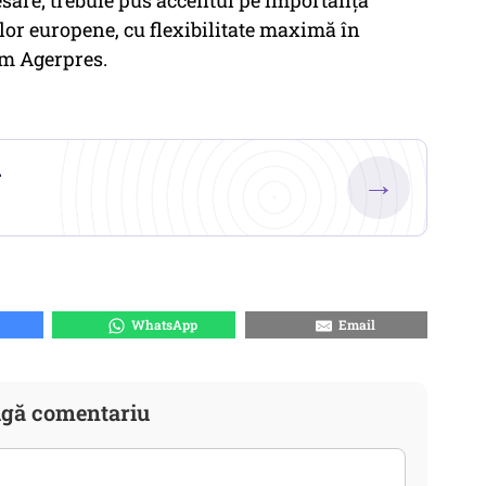
resare; trebuie pus accentul pe importanţa
lor europene, cu flexibilitate maximă în
rm Agerpres.
.
→
WhatsApp
Email
gă comentariu