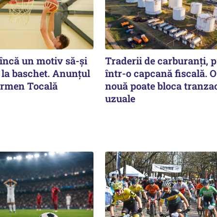
 încă un motiv să-și
Traderii de carburanți, p
 la baschet. Anunțul
într-o capcană fiscală. O
armen Tocală
nouă poate bloca tranzac
uzuale