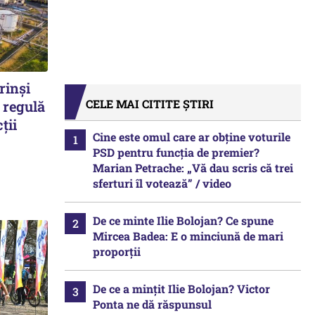
rinși
CELE MAI CITITE ȘTIRI
 regulă
ții
Cine este omul care ar obține voturile
PSD pentru funcția de premier?
Marian Petrache: „Vă dau scris că trei
sferturi îl votează” / video
De ce minte Ilie Bolojan? Ce spune
Mircea Badea: E o minciună de mari
proporții
De ce a mințit Ilie Bolojan? Victor
Ponta ne dă răspunsul