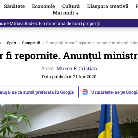
Sănătate
Economie
Cultură
Diaspora creativă
Mai mult
▼
ictor Ponta ne dă răspunsul
s
›
Sport
›
Competitii
›
Competițiile vor fi repornite. Anunțul ministrului Ion
r fi repornite. Anunțul ministr
Autor:
Mircea F. Cristian
Data publicării: 21 Apr 2020
augă-ne ca sursă preferată în Google
Urmărește-ne pe Goog