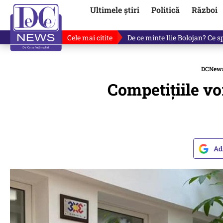
Ultimele știri
Politică
Război
Cele mai citite
De ce a mințit Ilie Bolojan? V
DCNew
Competițiile vo
Ad