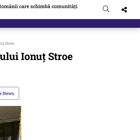
Românii care schimbă comunități
uț Stroe
ului Ionuț Stroe
le News