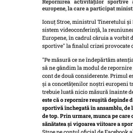
Repornirea activităților sportive
europene, la care a participat minist
Ionuţ Stroe, ministrul Tineretului şi
sistem videoconferinţă, la reuniunea
Europene, în cadrul căruia a vorbit d
sportive" la finalul crizei provocat
"Pe măsură ce ne îndepărtăm atenţia
să ne gândim la modul de repornire tr
cont de două considerente. Primul es
şi a concetăţenilor noştri europeni t
trebuie luată nicio măsură înainte d
este că o repornire reuşită depinde 
sportivă închegată în ansamblu, de l
de top. Prin urmare, munca pe care 
sănătatea şi vigoarea viitoare a spo
Stroe pe contul oficial de Facebook 