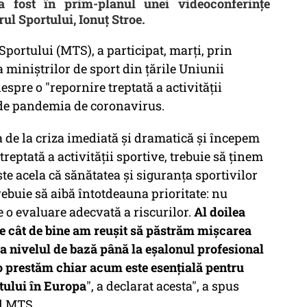
 a fost în prim-planul unei videoconferințe
rul Sportului, Ionuț Stroe.
 Sportului (MTS), a participat, marţi, prin
 miniştrilor de sport din ţările Uniunii
espre o "repornire treptată a activităţii
e de pandemia de coronavirus.
 de la criza imediată şi dramatică şi începem
eptată a activităţii sportive, trebuie să ţinem
te acela că sănătatea şi siguranţa sportivilor
rebuie să aibă întotdeauna prioritate: nu
e o evaluare adecvată a riscurilor.
Al doilea
de cât de bine am reuşit să păstrăm mişcarea
a nivelul de bază până la eşalonul profesional
o prestăm chiar acum este esenţială pentru
rtului în Europa
", a declarat acesta", a spus
al MTS.