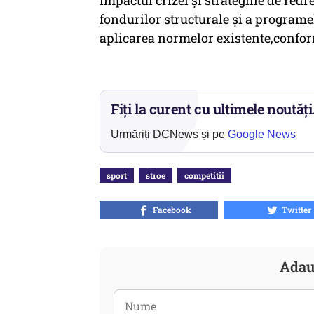
impactul crizei şi strategiile de red
fondurilor structurale şi a programe
aplicarea normelor existente,confo
Fiți la curent cu ultimele noutăți
Urmăriți DCNews și pe
Google News
sport
stroe
competitii
Facebook
Twitter
Adau