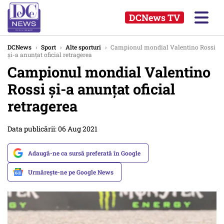
DCNews TV
DCNews
›
Sport
›
Alte sporturi
›
Campionul mondial Valentino Rossi
și-a anunțat oficial retragerea
Campionul mondial Valentino
Rossi și-a anunțat oficial
retragerea
Data publicării: 06 Aug 2021
Adaugă-ne ca sursă preferată în Google
Urmărește-ne pe Google News