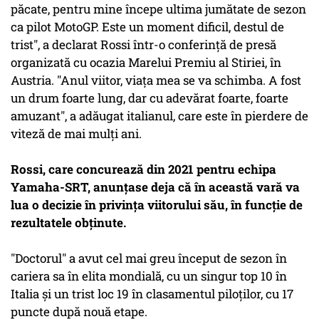
păcate, pentru mine începe ultima jumătate de sezon
ca pilot MotoGP. Este un moment dificil, destul de
trist", a declarat Rossi într-o conferinţă de presă
organizată cu ocazia Marelui Premiu al Stiriei, în
Austria. "Anul viitor, viaţa mea se va schimba. A fost
un drum foarte lung, dar cu adevărat foarte, foarte
amuzant", a adăugat italianul, care este în pierdere de
viteză de mai mulţi ani.
Rossi, care concurează din 2021 pentru echipa
Yamaha-SRT, anunţase deja că în această vară va
lua o decizie în privinţa viitorului său, în funcţie de
rezultatele obţinute.
"Doctorul" a avut cel mai greu început de sezon în
cariera sa în elita mondială, cu un singur top 10 în
Italia şi un trist loc 19 în clasamentul piloţilor, cu 17
puncte după nouă etape.