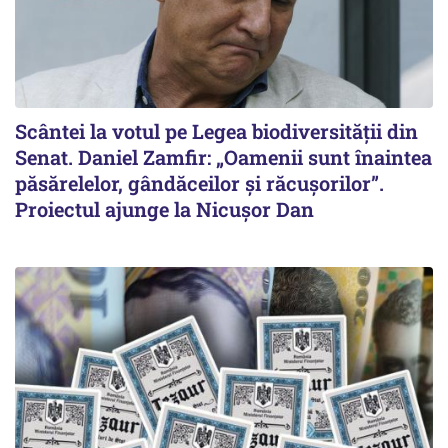
Scântei la votul pe Legea biodiversității din
Senat. Daniel Zamfir: „Oamenii sunt înaintea
păsărelelor, gândăceilor și răcușorilor”.
Proiectul ajunge la Nicușor Dan