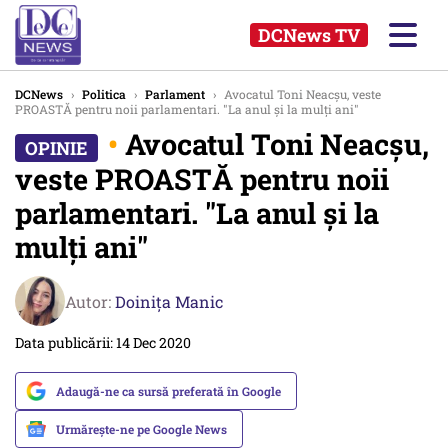
DCNews TV
DCNews
›
Politica
›
Parlament
›
Avocatul Toni Neacșu, veste
PROASTĂ pentru noii parlamentari. "La anul şi la mulţi ani"
•
Avocatul Toni Neacșu,
veste PROASTĂ pentru noii
parlamentari. "La anul şi la
mulţi ani"
Autor:
Doinița Manic
Data publicării: 14 Dec 2020
Adaugă-ne ca sursă preferată în Google
Urmărește-ne pe Google News