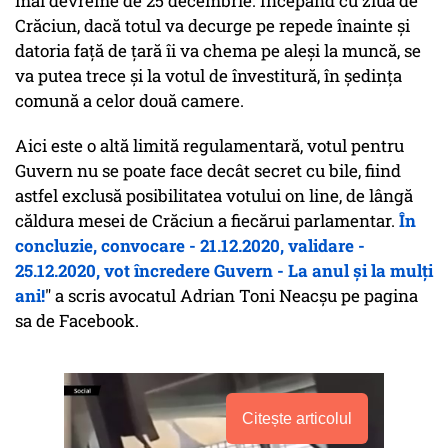
mai devreme de 25 decembrie. Începând cu ziua de
Crăciun, dacă totul va decurge pe repede înainte și
datoria față de țară îi va chema pe aleși la muncă, se
va putea trece și la votul de învestitură, în ședința
comună a celor două camere.
Aici este o altă limită regulamentară, votul pentru
Guvern nu se poate face decât secret cu bile, fiind
astfel exclusă posibilitatea votului on line, de lângă
căldura mesei de Crăciun a fiecărui parlamentar.
În
concluzie, convocare - 21.12.2020, validare -
25.12.2020, vot încredere Guvern - La anul și la mulți
ani!
" a scris avocatul Adrian Toni Neacșu pe pagina
sa de Facebook.
Citește articolul