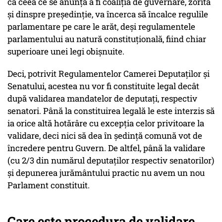
că ceea ce se anunță a fi coaliția de guvernare, zorită
și dinspre președinție, va încerca să încalce regulile
parlamentare pe care le arăt, deși regulamentele
parlamentului au natură constituțională, fiind chiar
superioare unei legi obișnuite.
Deci, potrivit Regulamentelor Camerei Deputaților și
Senatului, acestea nu vor fi constituite legal decât
după validarea mandatelor de deputați, respectiv
senatori. Până la constituirea legală le este interzis să
ia orice altă hotărâre cu excepția celor privitoare la
validare, deci nici să dea în ședință comună vot de
încredere pentru Guvern. De altfel, până la validare
(cu 2/3 din numărul deputaților respectiv senatorilor)
și depunerea jurământului practic nu avem un nou
Parlament constituit.
Care este procedura de validare