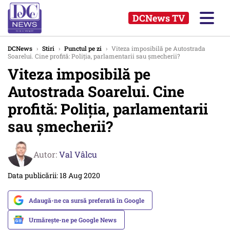
DCNews TV
DCNews
›
Stiri
›
Punctul pe zi
›
Viteza imposibilă pe Autostrada
Soarelui. Cine profită: Poliția, parlamentarii sau șmecherii?
Viteza imposibilă pe
Autostrada Soarelui. Cine
profită: Poliția, parlamentarii
sau șmecherii?
Autor:
Val Vâlcu
Data publicării: 18 Aug 2020
Adaugă-ne ca sursă preferată în Google
Urmărește-ne pe Google News