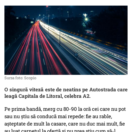
Sursa foto: Scopio
O singură viteză este de neatins pe Autostrada care
leagă Capitala de Litoral, celebra A2.
Pe prima bandă, merg cu 80-90 la oră cei care nu pot
sau nu știu să conducă mai repede: fie au rable,
așteptate de mult la casare, care nu duc mai mult, fie
au luat carnetul la ofertă și nu prea știu cum să-l