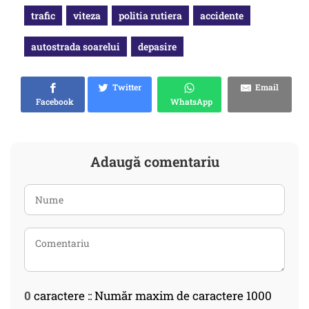
trafic
viteza
politia rutiera
accidente
autostrada soarelui
depasire
Twitter
Email
Facebook
WhatsApp
Adaugă comentariu
0
caractere :: Număr maxim de caractere 1000