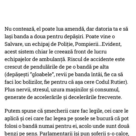
Nu contează, el poate lua amendă, dar datoria ta e să
lași banda a doua pentru depășiri. Poate vine o
Salvare, un echipaj de Poliție, Pompierii…Evident,
acest sistem chiar le creează front de lucru
echipajelor de ambulanță. Riscul de accidente este
crescut de pendulările de pe o bandă pe alta
(depășești ”gloabele”, revii pe banda întâi, fie ca să
faci loc bolizilor, fie pentru că așa cere Codul Rutier).
Plus nervii, stresul, uzura mașinilor și consumul,
generate de accelerările și decelerările frecvente.
Putem spune că șmecherii care fac legile, cei care le
aplică și cei care fac legea pe șosele se bucură că pot
folosi o bandă numai pentru ei, acolo unde sunt două
benzi pe sens. Parlamentarii își pun șoferii s-o calce,