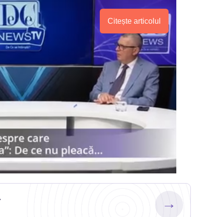
Citește articolul
.
→