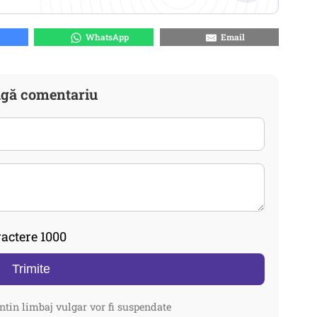
WhatsApp
Email
gă comentariu
actere 1000
Trimite
ntin limbaj vulgar vor fi suspendate