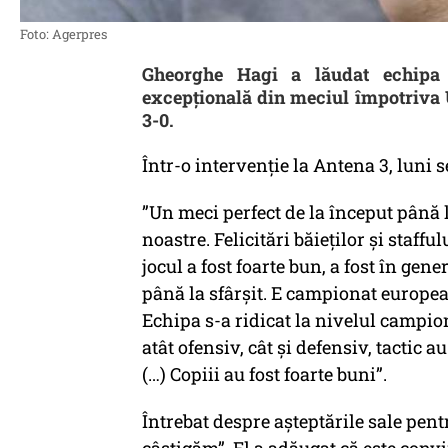
Foto: Agerpres
Gheorghe Hagi a lăudat echipa 
excepțională din meciul împotriva U
3-0.
Într-o intervenție la Antena 3, luni s
”Un meci perfect de la început până la
noastre. Felicitări băieților și staffu
jocul a fost foarte bun, a fost în gen
până la sfârșit. E campionat european
Echipa s-a ridicat la nivelul campio
atât ofensiv, cât și defensiv, tactic a
(…) Copiii au fost foarte buni”.
Întrebat despre așteptările sale pen