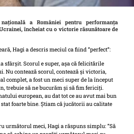
națională a României pentru performanța
crainei, încheiat cu o victorie răsunătoare de
eară, Hagi a descris meciul ca fiind ”perfect”:
 sfârșit. Scorul e super, așa că felicitările
lui. Nu contează scorul, contează și victoria,
eral complet, a fost un meci super de la început
, trebuie să ne bucurăm și să fim fericiți.
natului european, au dat tot ce au avut mai bun
u stat foarte bine. Știam că jucătorii au calitate
tru următorul meci, Hagi a răspuns simplu: ”Să