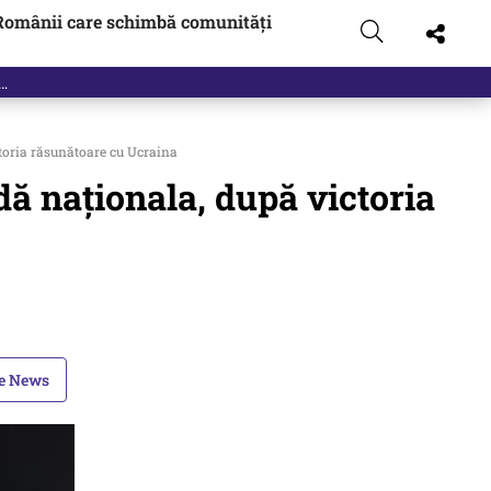
Românii care schimbă comunități
t…
ctoria răsunătoare cu Ucraina
dă naționala, după victoria
le News