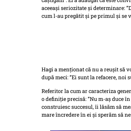
câștigăm”. El a adăugat că este conv
aceeași seriozitate și determinare: 
cum l-au pregătit și pe primul și se 
Hagi a menționat că nu a reușit să vo
după meci: ”Ei sunt la refacere, noi 
Referitor la cum ar caracteriza gener
o definiție precisă: ”Nu m-aș duce în 
construiesc succesul, îi lăsăm să me
mare încredere în ei și sperăm să n