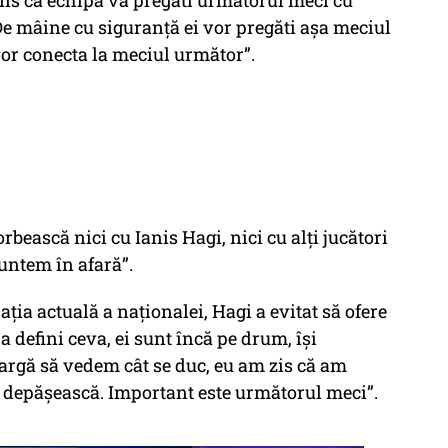
ins că echipa va pregăti următorul meci cu
”De mâine cu siguranță ei vor pregăti așa meciul
vor conecta la meciul următor”.
rbească nici cu Ianis Hagi, nici cu alți jucători
suntem în afară”.
ația actuală a naționalei, Hagi a evitat să ofere
a defini ceva, ei sunt încă pe drum, își
argă să vedem cât se duc, eu am zis că am
e depășească. Important este următorul meci”.