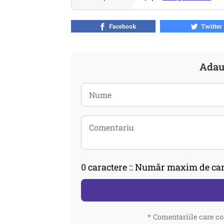
Facebook
Twitter
Adau
0
caractere :: Număr maxim de car
* Comentariile care co