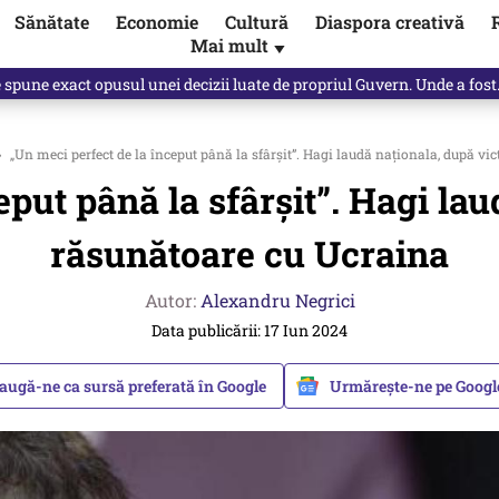
Sănătate
Economie
Cultură
Diaspora creativă
Mai mult
▼
e spune exact opusul unei decizii luate de propriul Guvern. Unde a fos
›
„Un meci perfect de la început până la sfârșit”. Hagi laudă naționala, după vi
eput până la sfârșit”. Hagi lau
răsunătoare cu Ucraina
Autor:
Alexandru Negrici
Data publicării: 17 Iun 2024
augă-ne ca sursă preferată în Google
Urmărește-ne pe Goog