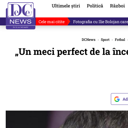
Ultimele știri
Politică
Război
Cele mai citite
Fotografia cu Ilie Bolojan car
DCNews
›
Sport
›
Fotbal
„Un meci perfect de la înc
Ad