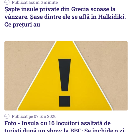
Publicat acum 5 minute
Șapte insule private din Grecia scoase la
vânzare. Șase dintre ele se află în Halkidiki.
Ce prețuri au
Publicat pe 07 Iun 2026
Foto - Insula cu 16 locuitori asaltată de
turiști după un show la BBC: Se închide o zi