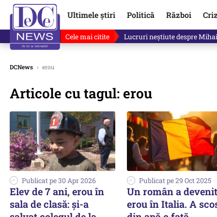
Ultimele știri
Politică
Război
Cri
Cele mai citite
Lucruri neștiute despre Mihai 
DCNews
›
erou
Articole cu tagul: erou
Publicat pe 30 Apr 2026
Publicat pe 29 Oct 2025
Elev de 7 ani, erou în
Un român a deveni
sala de clasă: și-a
erou în Italia. A sco
salvat colegul de la
din apă o fată