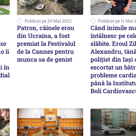
Publicat pe 29 Mai 2022
Publicat pe 11 Mai 
Patron, câinele erou
Când inimile ma
din Ucraina, a fost
întâlnesc pe cel
lor
premiat la Festivalul
slăbite. Eroul Zil
o îi
de la Cannes pentru
Alexandru, tână
munca sa de genist
poliţist din Iaşi
i în
escortat un băt
dial
probleme cardi
până la Institut
Boli Cardiovasc