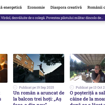
ză energetică
Economie
Diaspora creativă
Românii c
Vîrdol, dezvăluite de o colegă. Povestea pilotului militar dincolo de…
Publicat pe 19 Sep 2025
Publicat pe 13 Oct 
t
Un român a aruncat de
O poșteriță a sa
s
la balcon trei hoți: „Aș
câine de la moar
face-o din nou”
după ce a lăsat