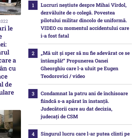
Lucruri neștiute despre Mihai Vîrdol,
dezvăluite de o colegă. Povestea
pilotului militar dincolo de uniformă.
2022
ri le
VIDEO cu momentul accidentului care
e
i-a fost fatal
ei:
rul
„Mă uit și sper să nu fie adevărat ce se
 care a
întâmplă!“ Propunerea Oanei
rân cu
Gheorghiu care l-a uluit pe Eugen
ace
Teodorovici / video
ul de
ulare
Condamnat la patru ani de închisoare
fiindcă s-a apărat în instanță.
Judecătorii care au dat decizia,
judecați de CSM
Singurul lucru care l-ar putea clinti pe