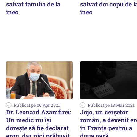
salvat familia de la
salvat doi copii de l
înec
înec
Publicat pe 06 Apr 2021
Publicat pe 18 Mar 2021
Dr. Leonard Azamfirei:
Jojo, un cerșetor
Un medic nu îşi
român, a devenit e
doreşte să fie declarat
în Franța pentru a
erou, dar nici prăbuşit
doua oară