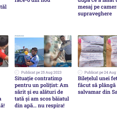
tăl
mesaj pe camer
supraveghere
Publicat pe 25 Aug 2023
Publicat pe 24 Aug
Situație contratimp
Bilețelul unei fet
pentru un polițist: Am
făcut să plângă
sărit și eu alături de
salvamar din S
a
tată și am scos băiatul
ă!
din apă… nu respira!