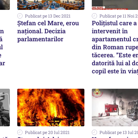
Publicat pe 13 Dec 2021
Publicat pe 11 Noi 
Ștefan cel Mare, erou
Polițistul care a
un
național. Decizia
intervenit în
ă
parlamentarilor
apartamentul c
ul
din Roman rup
e
tăcerea. ”Este e
ar
datorită lui al d
copil este în via
Publicat pe 20 Iul 2021
Publicat pe 13 Iul 2