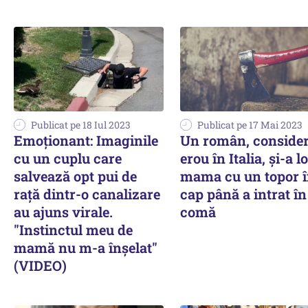
Publicat pe 18 Iul 2023
Publicat pe 17 Mai 2023
Emoţionant: Imaginile
Un român, consider
cu un cuplu care
erou în Italia, și-a l
salvează opt pui de
mama cu un topor 
rață dintr-o canalizare
cap până a intrat în
au ajuns virale.
comă
"Instinctul meu de
mamă nu m-a înșelat"
(VIDEO)