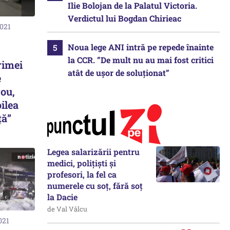
Ilie Bolojan de la Palatul Victoria.
Verdictul lui Bogdan Chirieac
2021
Noua lege ANI intră pe repede înainte
la CCR. ”De mult nu au mai fost critici
rimei
atât de ușor de soluționat”
e
rou,
oilea
ță”
Legea salarizării pentru
medici, polițiști și
profesori, la fel ca
numerele cu soț, fără soț
la Dacie
de Val Vâlcu
021