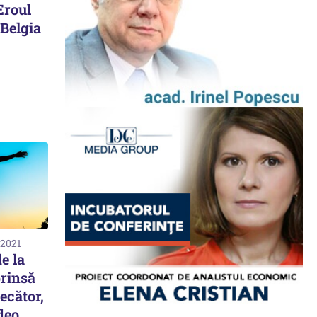
Eroul
 Belgia
 2021
e la
prinsă
recător,
deo