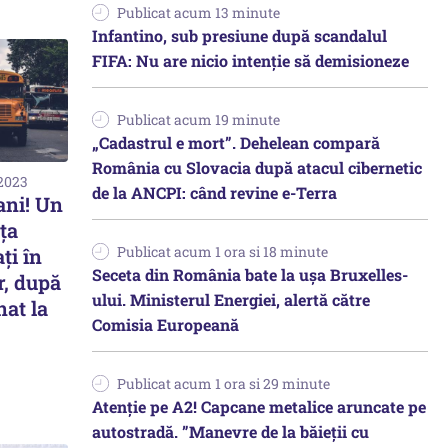
Publicat acum 13 minute
Infantino, sub presiune după scandalul
FIFA: Nu are nicio intenție să demisioneze
Publicat acum 19 minute
„Cadastrul e mort”. Dehelean compară
România cu Slovacia după atacul cibernetic
 2023
de la ANCPI: când revine e-Terra
ani! Un
ața
Publicat acum 1 ora si 18 minute
ați în
Seceta din România bate la ușa Bruxelles-
r, după
ului. Ministerul Energiei, alertă către
nat la
Comisia Europeană
Publicat acum 1 ora si 29 minute
Atenție pe A2! Capcane metalice aruncate pe
autostradă. ”Manevre de la băieții cu