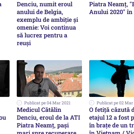
a
Denciu, numit eroul
Piatra Neamţ, "
anului de Belgia,
Anului 2020" în
exemplu de ambiție și
omenie: Voi continua
să lucrez pentru a
reuși
Publicat pe 04 Mar 2021
Publicat pe 02 Mar
Medicul Cătălin
O fetiță căzută d
rou
Denciu, eroul de la ATI
etajul 12 a fost 
Piatra Neamţ, paşi
în brațe de un t
mari spre recuperare
în Vietnam / Vi