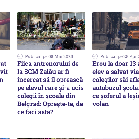
Publicat pe 08 Mai 2023
Publicat pe 28 Apr
at
Fiica antrenorului de
Erou la doar 13 
ovit
la SCM Zalău ar fi
elev a salvat vi
în
încercat să îl oprească
colegilor săi afl
pe elevul care şi-a ucis
autobuzul școla
colegii în şcoala din
ce șoferul a leși
Belgrad: Opreşte-te, de
volan
ce faci asta?