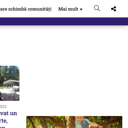
are schimbă comunități
Mai mult
▼
2023
lvat un
te,
 un