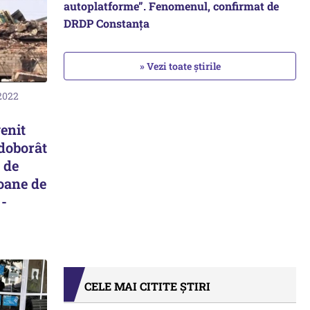
autoplatforme”. Fenomenul, confirmat de
DRDP Constanța
» Vezi toate știrile
 2022
enit
 doborât
 de
ioane de
 -
CELE MAI CITITE ȘTIRI