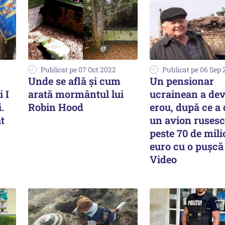
Publicat pe 07 Oct 2022
Publicat pe 06 Sep
Unde se află şi cum
Un pensionar
 I
arată mormântul lui
ucrainean a dev
.
Robin Hood
erou, după ce a
t
un avion rusesc
peste 70 de mil
euro cu o pușcă
Video