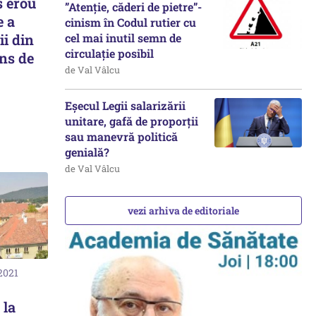
s erou
”Atenție, căderi de pietre”-
e a
cinism în Codul rutier cu
cel mai inutil semn de
ii din
circulație posibil
ns de
de Val Vâlcu
Eșecul Legii salarizării
unitare, gafă de proporții
sau manevră politică
genială?
de Val Vâlcu
vezi arhiva de editoriale
2021
 la