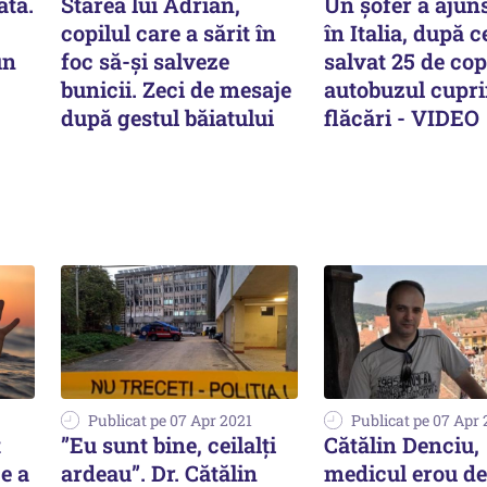
ată.
Starea lui Adrian,
Un șofer a ajun
copilul care a sărit în
în Italia, după c
un
foc să-și salveze
salvat 25 de cop
bunicii. Zeci de mesaje
autobuzul cupri
după gestul băiatului
flăcări - VIDEO
Publicat pe 07 Apr 2021
Publicat pe 07 Apr 
t
”Eu sunt bine, ceilalți
Cătălin Denciu,
ce a
ardeau”. Dr. Cătălin
medicul erou de