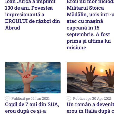
Ioan Jurcă a împlinit
Eroii nu mor niciod
100 de ani. Povestea
Militarul Stoica
impresionantă a
Mădălin, ucis într-
EROULUI de război din
atac cu mașină
Abrud
capcană în 15
septembrie. A fost
prima și ultima lui
misiune
Publicat pe 02 Iun 2021
Publicat pe 30 Apr 2021
Copil de 7 ani din SUA,
Un român a deveni
erou după ce și-a
erou în Italia după 