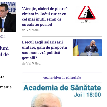
”Atenție, căderi de pietre”-
cinism în Codul rutier cu
cel mai inutil semn de
circulație posibil
de Val Vâlcu
2014
Eșecul Legii salarizării
unitare, gafă de proporții
luni
sau manevră politică
l de
genială?
de Val Vâlcu
vezi arhiva de editoriale