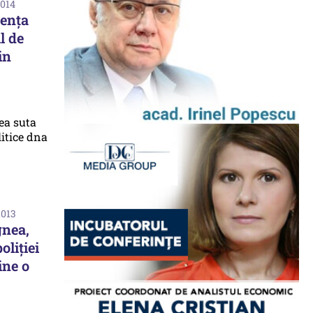
2014
uența
l de
in
2013
gnea,
oliției
ine o