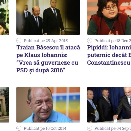
Publicat pe 29 Apr 2015
Publicat pe 18 Dec 
Traian Băsescu îl atacă
Pipiddi: Iohanni
pe Klaus Iohannis:
puternic decât 
”Vrea să guverneze cu
Constantinescu
PSD și după 2016”
Publicat pe 10 Oct 2014
Publicat pe 04 Sep 