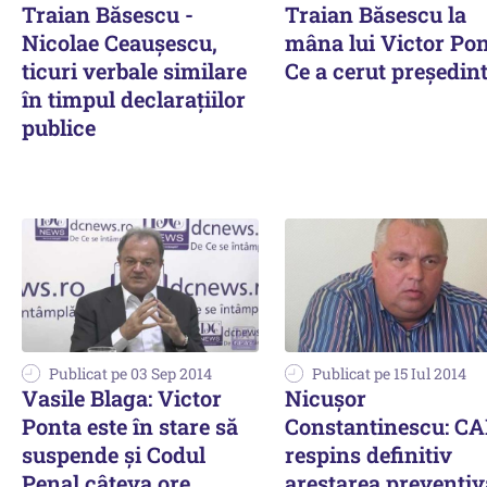
Traian Băsescu -
Traian Băsescu la
Nicolae Ceaușescu,
mâna lui Victor Pon
ticuri verbale similare
Ce a cerut președint
în timpul declarațiilor
publice
Publicat pe 03 Sep 2014
Publicat pe 15 Iul 2014
Vasile Blaga: Victor
Nicușor
Ponta este în stare să
Constantinescu: CA
suspende și Codul
respins definitiv
Penal câteva ore
arestarea preventiv