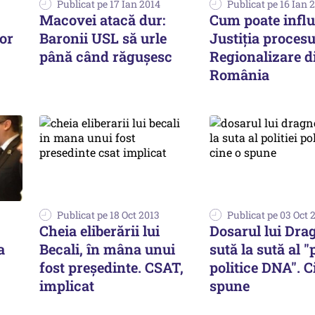
Publicat pe 17 Ian 2014
Publicat pe 16 Ian 
Macovei atacă dur:
Cum poate infl
or
Baronii USL să urle
Justiția procesu
până când răgușesc
Regionalizare d
România
Publicat pe 18 Oct 2013
Publicat pe 03 Oct 
Cheia eliberării lui
Dosarul lui Dra
a
Becali, în mâna unui
sută la sută al "p
fost președinte. CSAT,
politice DNA". C
implicat
spune