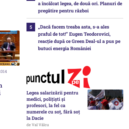
a încălcat legea, de două ori. Planuri de
pregătire pentru război
„Dacă facem treaba asta, s-a ales
praful de tot!” Eugen Teodorovici,
reacție după ce Green Deal-ul a pus pe
butuci energia României
2014
n
i
Legea salarizării pentru
medici, polițiști și
profesori, la fel ca
numerele cu soț, fără soț
la Dacie
de Val Vâlcu