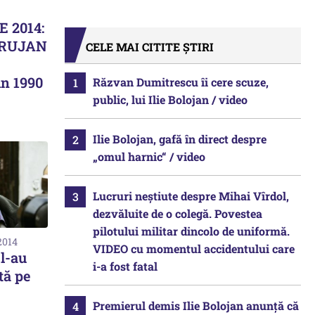
 2014:
ARUJAN
CELE MAI CITITE ȘTIRI
in 1990
Răzvan Dumitrescu îi cere scuze,
public, lui Ilie Bolojan / video
Ilie Bolojan, gafă în direct despre
„omul harnic“ / video
Lucruri neștiute despre Mihai Vîrdol,
dezvăluite de o colegă. Povestea
pilotului militar dincolo de uniformă.
2014
VIDEO cu momentul accidentului care
l-au
i-a fost fatal
tă pe
Premierul demis Ilie Bolojan anunță că