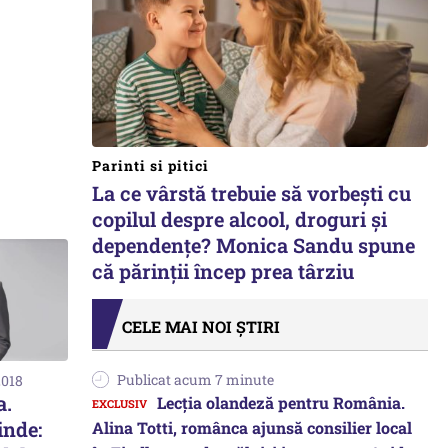
Parinti si pitici
La ce vârstă trebuie să vorbești cu
copilul despre alcool, droguri și
dependențe? Monica Sandu spune
că părinții încep prea târziu
CELE MAI NOI ȘTIRI
Publicat acum 7 minute
2018
a.
Lecția olandeză pentru România.
inde:
Alina Totti, românca ajunsă consilier local