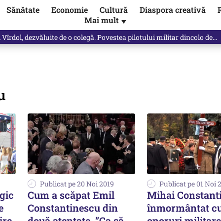
Sănătate
Economie
Cultură
Diaspora creativă
Mai mult
▼
Vîrdol, dezvăluite de o colegă. Povestea pilotului militar dincolo de…
u
Publicat pe 20 Noi 2019
Publicat pe 01 Noi 
egic
Cum a scăpat Emil
Mihai Constant
e
Constantinescu din
înmormântat c
ire
două atentate. ”Ca să
onoruri militare