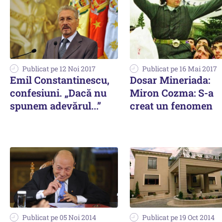
Publicat pe 12 Noi 2017
Publicat pe 16 Mai 2017
Emil Constantinescu,
Dosar Mineriada:
confesiuni. „Dacă nu
Miron Cozma: S-a
spunem adevărul...”
creat un fenomen
Publicat pe 05 Noi 2014
Publicat pe 19 Oct 2014