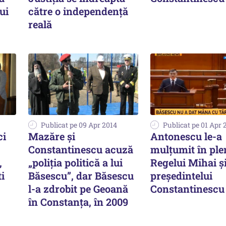
ui
către o independență
reală
Publicat pe 09 Apr 2014
Publicat pe 01 Apr 
ci
Mazăre și
Antonescu le-a
Constantinescu acuză
mulțumit în ple
,
„poliția politică a lui
Regelui Mihai ș
i
Băsescu”, dar Băsescu
președintelui
l-a zdrobit pe Geoană
Constantinescu
în Constanța, în 2009