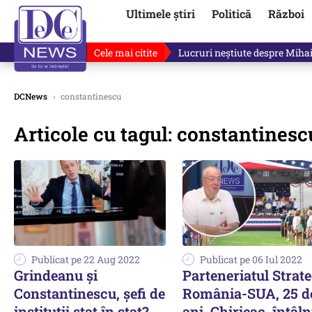
Ultimele știri
Politică
Război
Cele mai citite
Lucruri neștiute despre Mihai 
DCNews
›
constantinescu
Articole cu tagul: constantinesc
Publicat pe 22 Aug 2022
Publicat pe 06 Iul 2022
Grindeanu şi
Parteneriatul Strat
Constantinescu, şefi de
România-SUA, 25 d
instituţii stat în stat?
ani. Chirieac, întâln