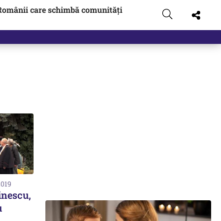
Românii care schimbă comunități
2019
inescu,
u