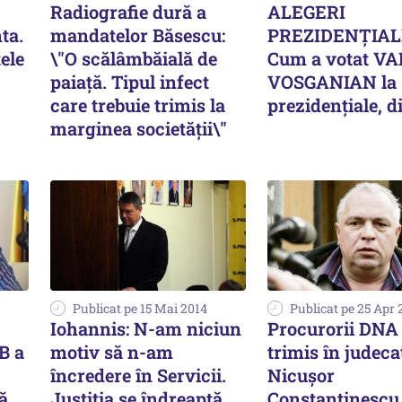
Radiografie dură a
ALEGERI
ta.
mandatelor Băsescu:
PREZIDENȚIALE
ele
\"O scălâmbăială de
Cum a votat V
paiață. Tipul infect
VOSGANIAN la
care trebuie trimis la
prezidențiale, d
marginea societății\"
Publicat pe 15 Mai 2014
Publicat pe 25 Apr 
Iohannis: N-am niciun
Procurorii DNA 
B a
motiv să n-am
trimis în judeca
încredere în Servicii.
Nicușor
ă
Justiția se îndreaptă
Constantinescu