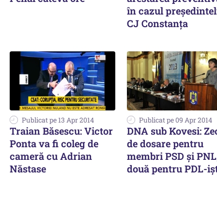
în cazul președintel
CJ Constanța
Publicat pe 13 Apr 2014
Publicat pe 09 Apr 2014
Traian Băsescu: Victor
DNA sub Kovesi: Ze
Ponta va fi coleg de
de dosare pentru
cameră cu Adrian
membri PSD și PNL
Năstase
două pentru PDL-ișt