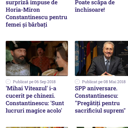
surpriză impuse de
Poate scăpa de
Horia-Miron
închisoare!
Constantinescu pentru
femei și bărbați
Publicat pe 06 Sep 2018
Publicat pe 08 Mai 2018
'Mihai Viteazul' i-a
SPP aniversare.
cucerit pe chinezi.
Constantinescu:
Constantinescu: 'Sunt
"Pregătiţi pentru
lucruri magice acolo'
sacrificiul suprem"