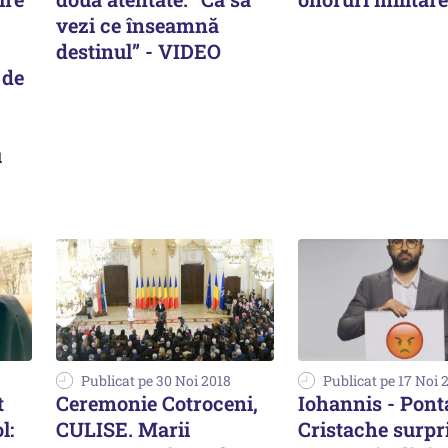
vezi ce înseamnă
destinul” - VIDEO
 de
u
Publicat pe 30 Noi 2018
Publicat pe 17 Noi 
t
Ceremonie Cotroceni,
Iohannis - Pont
l:
CULISE. Marii
Cristache surpr