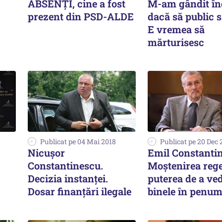
ABSENȚI, cine a fost
M-am gândit în
prezent din PSD-ALDE
dacă să public 
E vremea să
mărturisesc
Publicat pe 04 Mai 2018
Publicat pe 20 Dec 
Nicuşor
Emil Constanti
Constantinescu.
Moştenirea rege
Decizia instanţei.
puterea de a ve
Dosar finanţări ilegale
binele în penu