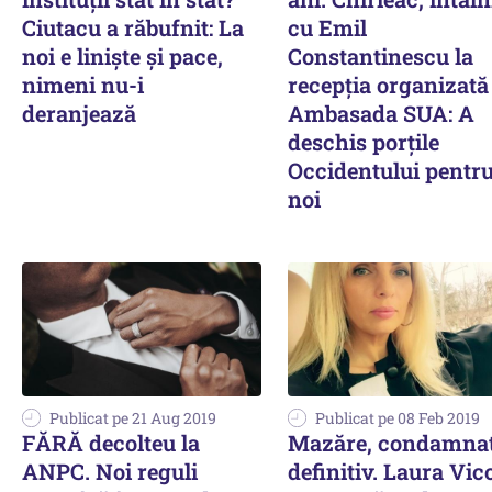
Ciutacu a răbufnit: La
cu Emil
noi e linişte şi pace,
Constantinescu la
nimeni nu-i
recepția organizată
deranjează
Ambasada SUA: A
deschis porțile
Occidentului pentr
noi
Publicat pe 21 Aug 2019
Publicat pe 08 Feb 2019
FĂRĂ decolteu la
Mazăre, condamna
ANPC. Noi reguli
definitiv. Laura Vico