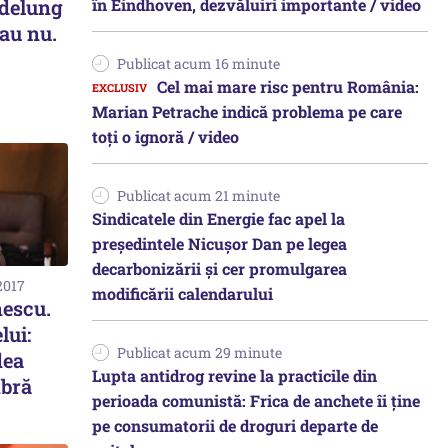
în Eindhoven, dezvăluiri importante / video
delung
sau nu.
Publicat acum 16 minute
Cel mai mare risc pentru România:
Marian Petrache indică problema pe care
toți o ignoră / video
Publicat acum 21 minute
Sindicatele din Energie fac apel la
preşedintele Nicuşor Dan pe legea
decarbonizării şi cer promulgarea
2017
modificării calendarului
nescu.
lui:
Publicat acum 29 minute
dea
Lupta antidrog revine la practicile din
mbră
perioada comunistă: Frica de anchete îi ține
pe consumatorii de droguri departe de