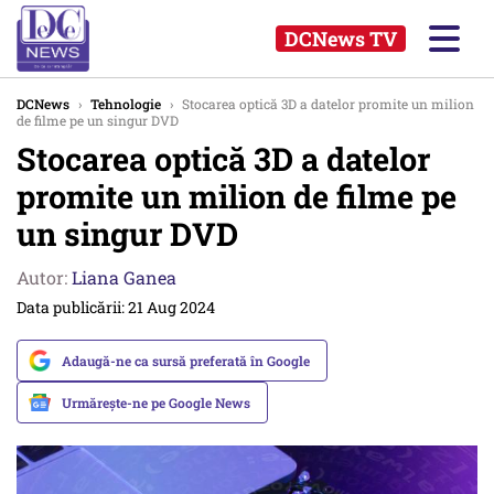
DCNews TV
DCNews
›
Tehnologie
›
Stocarea optică 3D a datelor promite un milion
de filme pe un singur DVD
Stocarea optică 3D a datelor
promite un milion de filme pe
un singur DVD
Autor:
Liana Ganea
Data publicării: 21 Aug 2024
Adaugă-ne ca sursă preferată în Google
Urmărește-ne pe Google News