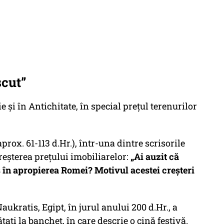
scut”
ie și în Antichitate, în special prețul terenurilor
rox. 61-113 d.Hr.), într-una dintre scrisorile
reșterea prețului imobiliarelor:
„Ai auzit că
es în apropierea Romei? Motivul acestei creșteri
Naukratis, Egipt, în jurul anului 200 d.Hr., a
ățați la banchet
, în care descrie o cină festivă.