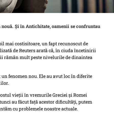
ă nouă. Și în Antichitate, oamenii se confruntau
bil mai costisitoare, un fapt recunoscut de
izată de Reuters arată că, în ciuda încetinirii
vicii rămân mult peste nivelurile de dinaintea
t un fenomen nou. Ele au avut loc în diferite
ilor.
ostul vieții în vremurile Greciei și Romei
unci au făcut față acestor dificultăți, putem
ntăm cu problemele noastre actuale.