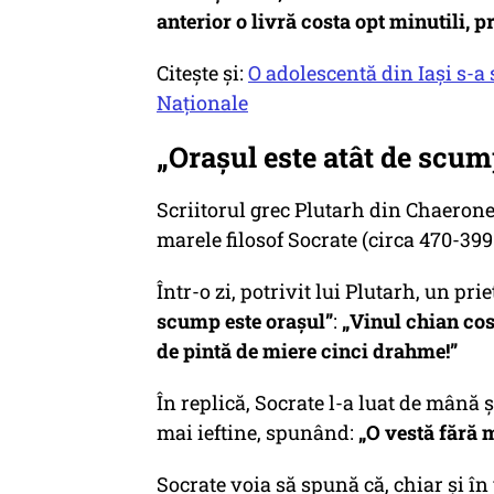
anterior o livră costa opt minutili, pr
Citește și:
O adolescentă din Iași s-a
Naționale
„Orașul este atât de scum
Scriitorul grec Plutarh din Chaeronea
marele filosof Socrate (circa 470-399 î
Într-o zi, potrivit lui Plutarh, un pri
scump este orașul”
:
„Vinul chian cos
de pintă de miere cinci drahme!”
În replică, Socrate l-a luat de mână 
mai ieftine, spunând:
„O vestă fără 
Socrate voia să spună că, chiar și în