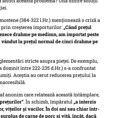
 antici această problemă? Una dintre soluții
iei.
mostene (384-322 î.Hr.) menționează o criză a
ă prin creșterea importurilor:
„Când prețul
sprezece drahme pe medimn, am importat peste
 vândut la prețul normal de cinci drahme pe
glementări stricte asupra pieței. De exemplu,
domnit între 222-235 d.Hr.) s-a confruntat
miți. Aceștia au cerut reducerea prețului la
inaccesibilă.
raf anonim care relatează această întâmplare,
prețurilor”
. În schimb, împăratul
„a interzis
r, vițeilor și vacilor. În doi ani sau chiar într-
surplus de carne de porc și vită, încât, dacă