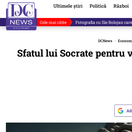
Ultimele știri
Politică
Război
Cele mai citite
Lucruri neștiute despre Mihai 
DCNews
›
Econom
Sfatul lui Socrate pentru
Ad