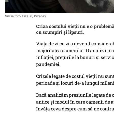
Sursa foto: fszalai, Pixabay
Criza costului vieții nu e o problem
cu scumpiri și lipsuri.
Viața de zi cu zi a devenit considera
majoritatea oamenilor. O analiză real
inflației, prețurile la bunuri și ser
pandemiei.
Crizele legate de costul vieții nu sun
perioade și locuri de-a lungul mileni
Dacă analizăm presiunile legate de c
antice și modul în care oamenii de at
învăța ceva despre cum să ne confru