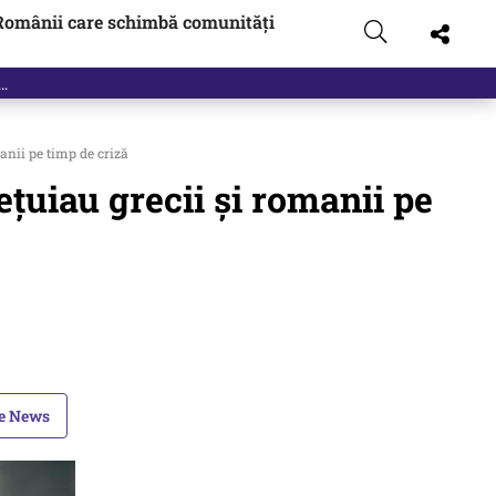
Românii care schimbă comunități
anii pe timp de criză
țuiau grecii și romanii pe
le News