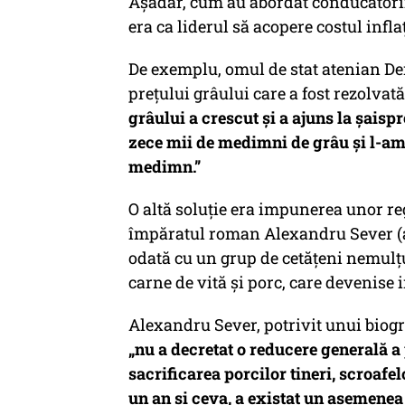
Așadar, cum au abordat conducătorii
era ca liderul să acopere costul inflaț
De exemplu, omul de stat atenian De
prețului grâului care a fost rezolvat
grâului a crescut și a ajuns la șai
zece mii de medimni de grâu și l-am
medimn.”
O altă soluție era impunerea unor re
împăratul roman Alexandru Sever (a 
odată cu un grup de cetățeni nemulțu
carne de vită și porc, care devenise 
Alexandru Sever, potrivit unui biog
„nu a decretat o reducere generală a 
sacrificarea porcilor tineri, scroafelo
un an și ceva, a existat un asemenea 