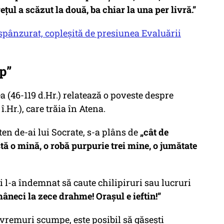
ețul a scăzut la două, ba chiar la una per livră.”
 spânzurat, copleșită de presiunea Evaluării
p”
 (46-119 d.Hr.) relatează o poveste despre
.Hr.), care trăia în Atena.
eten de-ai lui Socrate, s-a plâns de
„cât de
tă o mină, o robă purpurie trei mine, o jumătate
și l-a îndemnat să caute chilipiruri sau lucruri
mâneci la zece drahme! Orașul e ieftin!”
 vremuri scumpe, este posibil să găsești