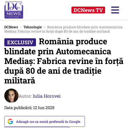
DCNews TV
DCNews
›
Tehnologie
›
România produce blindate prin Automecanica
Mediaș: Fabrica revine în forță după 80 de ani de tradiție militară
România produce
blindate prin Automecanica
Mediaș: Fabrica revine în forță
după 80 de ani de tradiție
militară
Autor:
Iulia Horovei
Data publicării: 12 Iun 2025
Adaugă-ne ca sursă preferată în Google