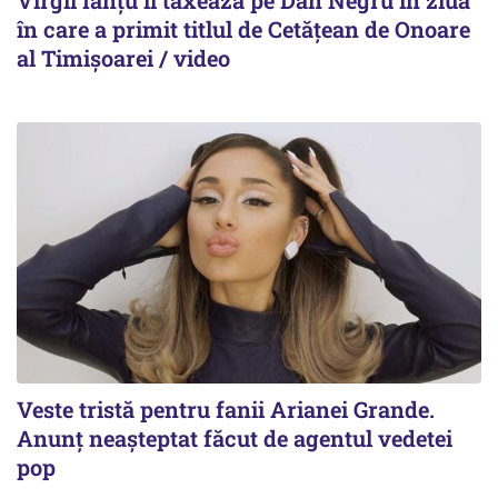
Virgil Ianțu îl taxează pe Dan Negru în ziua
în care a primit titlul de Cetățean de Onoare
al Timișoarei / video
Veste tristă pentru fanii Arianei Grande.
Anunț neașteptat făcut de agentul vedetei
pop