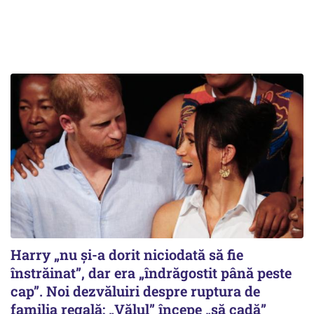
Harry „nu și-a dorit niciodată să fie
înstrăinat”, dar era „îndrăgostit până peste
cap”. Noi dezvăluiri despre ruptura de
familia regală: „Vălul” începe „să cadă”