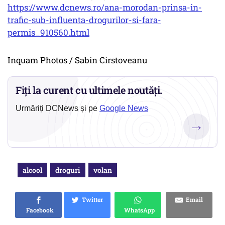
https://www.dcnews.ro/ana-morodan-prinsa-in-
trafic-sub-influenta-drogurilor-si-fara-
permis_910560.html
Inquam Photos / Sabin Cirstoveanu
Fiți la curent cu ultimele noutăți.
Urmăriți DCNews și pe
Google News
→
alcool
droguri
volan
Twitter
Email
Facebook
WhatsApp