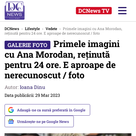
DCNews TV
DCNews
›
Lifestyle
›
Vedete
›
Primele imagini cu Ana Morodan,
reținută pentru 24 ore. E aproape de nerecunoscut / foto
Primele imagini
cu Ana Morodan, reținută
pentru 24 ore. E aproape de
nerecunoscut / foto
Autor:
Ioana Dinu
Data publicării: 29 Mar 2023
Adaugă-ne ca sursă preferată în Google
Urmărește-ne pe Google News