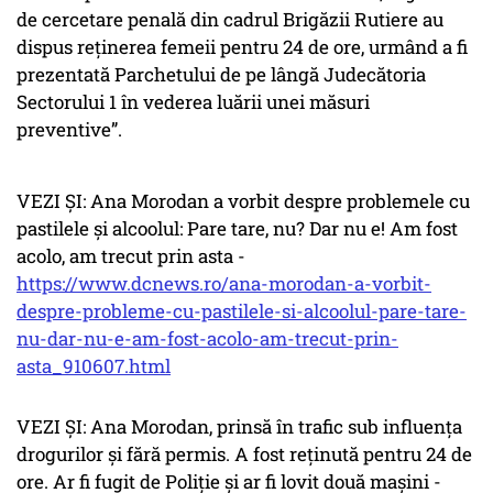
de cercetare penală din cadrul Brigăzii Rutiere au
dispus reținerea femeii pentru 24 de ore, urmând a fi
prezentată Parchetului de pe lângă Judecătoria
Sectorului 1 în vederea luării unei măsuri
preventive”.
VEZI ȘI: Ana Morodan a vorbit despre problemele cu
pastilele și alcoolul: Pare tare, nu? Dar nu e! Am fost
acolo, am trecut prin asta -
https://www.dcnews.ro/ana-morodan-a-vorbit-
despre-probleme-cu-pastilele-si-alcoolul-pare-tare-
nu-dar-nu-e-am-fost-acolo-am-trecut-prin-
asta_910607.html
VEZI ȘI: Ana Morodan, prinsă în trafic sub influenţa
drogurilor şi fără permis. A fost reținută pentru 24 de
ore. Ar fi fugit de Poliție și ar fi lovit două mașini -