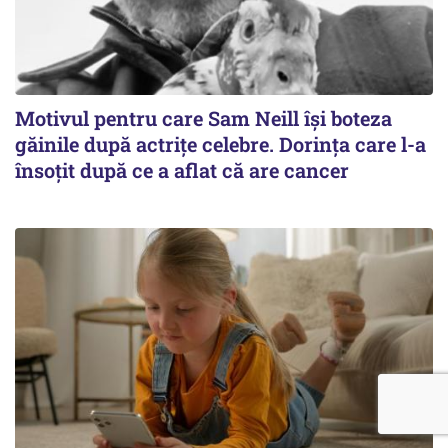
Motivul pentru care Sam Neill își boteza
găinile după actrițe celebre. Dorința care l-a
însoțit după ce a aflat că are cancer