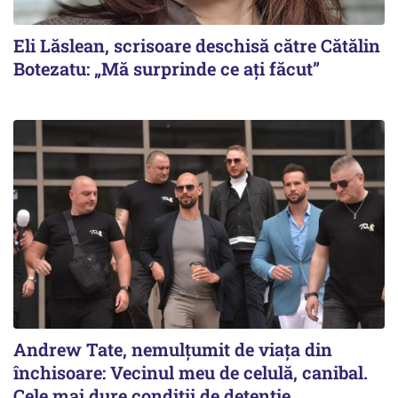
Eli Lăslean, scrisoare deschisă către Cătălin
Botezatu: „Mă surprinde ce ați făcut”
Andrew Tate, nemulțumit de viața din
închisoare: Vecinul meu de celulă, canibal.
Cele mai dure condiții de detenție