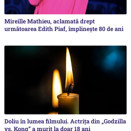
Mireille Mathieu, aclamată drept
următoarea Edith Piaf, împlinește 80 de ani
Doliu în lumea filmului. Actrița din „Godzilla
vs. Kong” a murit la doar 18 ani