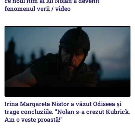
ce noul film al lui Nolan a devenit
fenomenul verii / video
Irina Margareta Nistor a văzut Odiseea şi
trage concluziile. "Nolan s-a crezut Kubrick.
Am o veste proastă!"