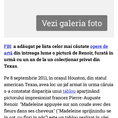
Vezi galeria foto
FBI
a adăugat pe lista celor mai căutate
opere de
artă
din întreaga lume o pictură de Renoir, furată în
urmă cu un an de la un colecționar privat din
Texas.
Pe 8 septembrie 2011, în orașul Houston, din statul
american Texas, avea loc un jaf armat în urma căruia
s-a constatat dispariția unui
tablou
aparținând
pictorului impresionist francez Pierre-Auguste
Renoir. "Madeleine appuyée sur son coude avec des
fleurs dans ses cheveux" ("Madeleine sprijinindu-se
în cot, cu flori în păr") este un tablou realizat în ulei,