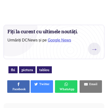
Fiți la curent cu ultimele noutăți.
Urmăriți DCNews și pe
Google News
→
fbi
pictura
tablou
Twitter
Email
Facebook
WhatsApp