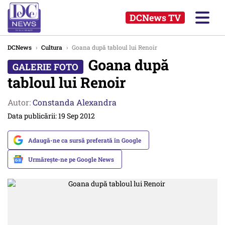
DCNews TV
DCNews
›
Cultura
›
Goana după tabloul lui Renoir
Goana după
tabloul lui Renoir
Autor:
Constanda Alexandra
Data publicării: 19 Sep 2012
Adaugă-ne ca sursă preferată în Google
Urmărește-ne pe Google News