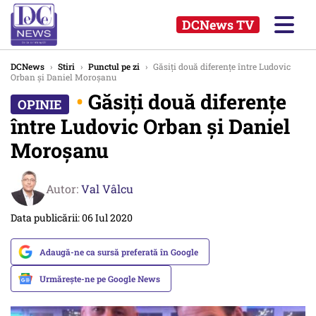
DCNews TV
DCNews
›
Stiri
›
Punctul pe zi
›
Găsiți două diferențe între Ludovic
Orban și Daniel Moroșanu
•
Găsiți două diferențe
între Ludovic Orban și Daniel
Moroșanu
Autor:
Val Vâlcu
Data publicării: 06 Iul 2020
Adaugă-ne ca sursă preferată în Google
Urmărește-ne pe Google News