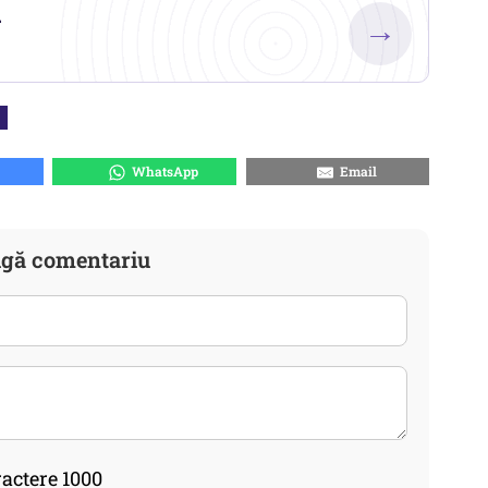
.
→
WhatsApp
Email
gă comentariu
actere 1000