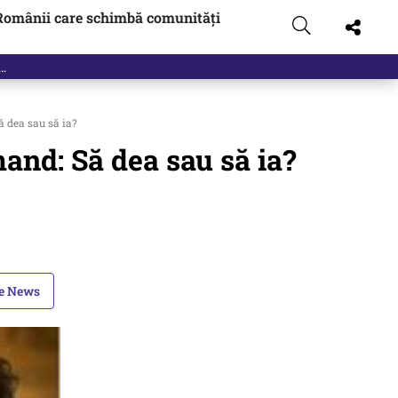
Românii care schimbă comunități
ă dea sau să ia?
mand: Să dea sau să ia?
le News