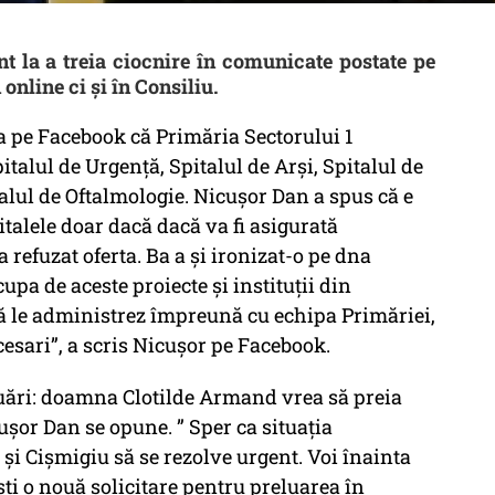
t la a treia ciocnire în comunicate postate pe
online ci și în Consiliu.
a pe Facebook că Primăria Sectorului 1
talul de Urgență, Spitalul de Arși, Spitalul de
alul de Oftalmologie. Nicușor Dan a spus că e
talele doar dacă dacă va fi asigurată
a refuzat oferta. Ba a și ironizat-o pe dna
pa de aceste proiecte și instituții din
să le administrez împreună cu echipa Primăriei,
cesari”, a scris Nicușor pe Facebook.
luări: doamna Clotilde Armand vrea să preia
ușor Dan se opune. ” Sper ca situaţia
şi Cişmigiu să se rezolve urgent. Voi înainta
i o nouă solicitare pentru preluarea în