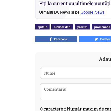
Fiți la curent cu ultimele noutăți
Urmăriți DCNews și pe
Google News
spitale
nicusor dan
parcuri
promenada
Facebook
Twitter
Adau
0
caractere :: Număr maxim de car