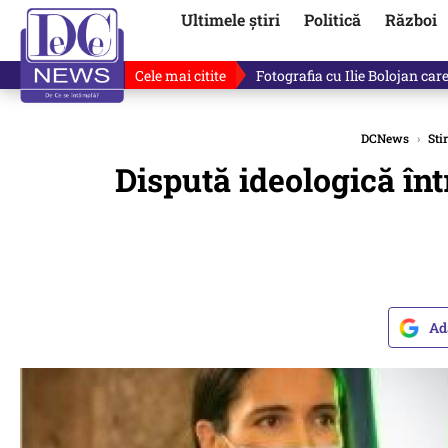
Ultimele știri
Politică
Război
Cele mai citite
De ce a mințit Ilie Bolojan? V
DCNews
›
Stir
Dispută ideologică înt
Ad