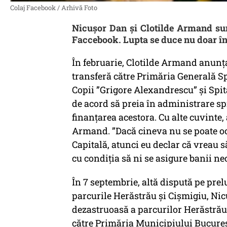
Colaj Facebook / Arhivă Foto
Nicușor Dan și Clotilde Armand sun
Faccebook. Lupta se duce nu doar în 
În februarie, Clotilde Armand anunț
transferă către Primăria Generală Spi
Copii ”Grigore Alexandrescu” și Spit
de acord să preia în administrare spi
finanțarea acestora. Cu alte cuvinte, 
Armand. ”Dacă cineva nu se poate ocu
Capitală, atunci eu declar că vreau 
cu condiția să ni se asigure banii ne
În 7 septembrie, altă dispută pe pre
parcurile Herăstrău şi Cişmigiu, Nic
dezastruoasă a parcurilor Herăstrău 
către Primăria Municipiului Bucureşt