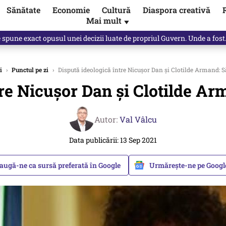
Sănătate
Economie
Cultură
Diaspora creativă
Mai mult
▼
ictor Ponta ne dă răspunsul
i
›
Punctul pe zi
›
Dispută ideologică între Nicușor Dan și Clotilde Armand: S
re Nicușor Dan și Clotilde Ar
Autor:
Val Vâlcu
Data publicării: 13 Sep 2021
augă-ne ca sursă preferată în Google
Urmărește-ne pe Goog