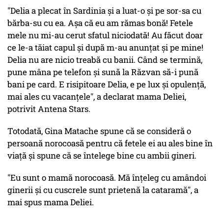
"Delia a plecat în Sardinia și a luat-o și pe sor-sa cu
bărba-su cu ea. Așa că eu am rămas bonă! Fetele
mele nu mi-au cerut sfatul niciodată! Au făcut doar
ce le-a tăiat capul și după m-au anunțat și pe mine!
Delia nu are nicio treabă cu banii. Când se termină,
pune mâna pe telefon și sună la Răzvan să-i pună
bani pe card. E risipitoare Delia, e pe lux și opulență,
mai ales cu vacanțele", a declarat mama Deliei,
potrivit Antena Stars.
Totodată, Gina Matache spune că se consideră o
persoană norocoasă pentru că fetele ei au ales bine în
viață și spune că se întelege bine cu ambii gineri.
"Eu sunt o mamă norocoasă. Mă înțeleg cu amândoi
ginerii și cu cuscrele sunt prietenă la cataramă", a
mai spus mama Deliei.