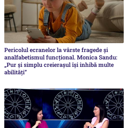
Pericolul ecranelor la vârste fragede și
analfabetismul funcțional. Monica Sandu:
„Pur și simplu creierașul își inhibă multe
abilități”