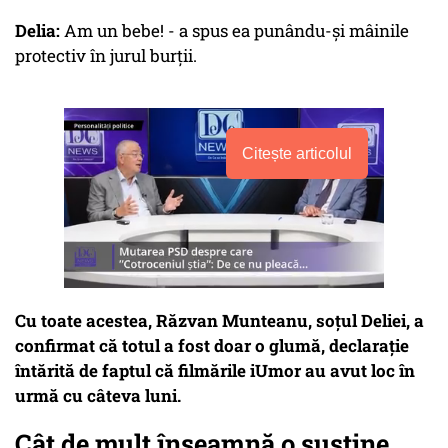
Delia:
Am un bebe! - a spus ea punându-și mâinile
protectiv în jurul burții.
Citește articolul
Cu toate acestea, Răzvan Munteanu, soțul Deliei, a
confirmat că totul a fost doar o glumă, declarație
întărită de faptul că filmările iUmor au avut loc în
urmă cu câteva luni.
Cât de mult înseamnă o susține