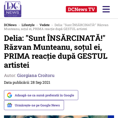
DCNews TV
DCNews
›
Lifestyle
›
Vedete
›
Delia: "Sunt ÎNSĂRCINATĂ!" Răzvan
Munteanu, soțul ei, PRIMA reacție după GESTUL artistei
Delia: "Sunt ÎNSĂRCINATĂ!"
Răzvan Munteanu, soțul ei,
PRIMA reacție după GESTUL
artistei
Autor:
Giorgiana Croitoru
Data publicării: 28 Sep 2021
Adaugă-ne ca sursă preferată în Google
Urmărește-ne pe Google News