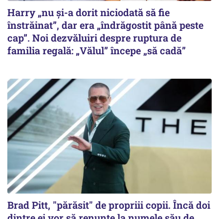
Harry „nu și-a dorit niciodată să fie
înstrăinat”, dar era „îndrăgostit până peste
cap”. Noi dezvăluiri despre ruptura de
familia regală: „Vălul” începe „să cadă”
Brad Pitt, "părăsit" de propriii copii. Încă doi
dintre ei vor să renunțe la numele său de