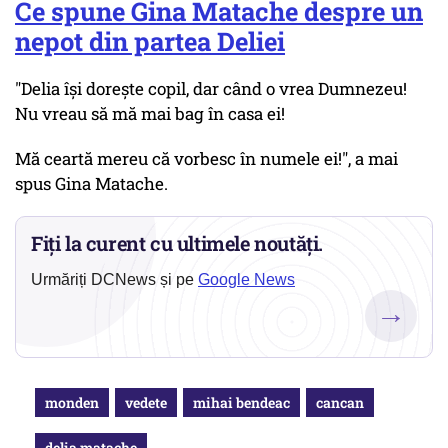
Ce spune Gina Matache despre un
nepot din partea Deliei
"Delia își dorește copil, dar când o vrea Dumnezeu!
Nu vreau să mă mai bag în casa ei!
Mă ceartă mereu că vorbesc în numele ei!", a mai
spus Gina Matache.
Fiți la curent cu ultimele noutăți.
Urmăriți DCNews și pe
Google News
→
monden
vedete
mihai bendeac
cancan
delia matache