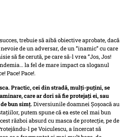
 succes, trebuie să aibă obiective aprobate, dacă
e nevoie de un adversar, de un ”inamic” cu care
sie să fie cerută, pe care să-l vrea ”Jos, Jos!
pandemia... la fel de mare impact ca sloganul
e! Pace! Pace!.
ca. Practic, cei din stradă, mulți-puțini, se
minare, care ar dori să fie protejați ei, sau
ă de bun simț.
Diversiunile doamnei Șoșoacă au
tațiilor, putem spune că ea este cel mai bun
 acest război absurd cu masca de protecție, pe de
Protejându-l pe Voiculescu, a încercat să