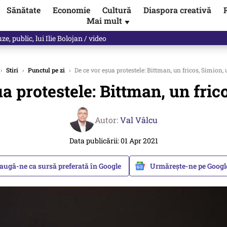
Sănătate
Economie
Cultură
Diaspora creativă
Mai mult
▼
, public, lui Ilie Bolojan / video
›
Stiri
›
Punctul pe zi
›
De ce vor eșua protestele: Bittman, un fricos, Simion,
a protestele: Bittman, un fri
Autor:
Val Vâlcu
Data publicării: 01 Apr 2021
augă-ne ca sursă preferată în Google
Urmărește-ne pe Goog