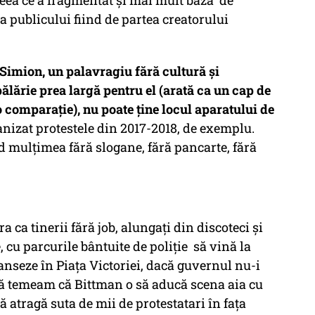
Ceea ce a fragmentat și mai mult baza de
 a publicului fiind de partea creatorului
Simion, un palavragiu fără cultură și
ălărie prea largă pentru el (arată ca un cap de
o comparație), nu poate ține locul aparatului de
nizat protestele din 2017-2018, de exemplu.
 mulțimea fără slogane, fără pancarte, fără
 ca tinerii fără job, alungați din discoteci și
, cu parcurile bântuite de poliție să vină la
danseze în Piața Victoriei, dacă guvernul nu-i
 Mă temeam că Bittman o să aducă scena aia cu
ă atragă suta de mii de protestatari în fața