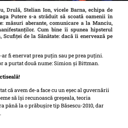
u, Drulă, Stelian Ion, vicele Barna, echipa de
aga Putere s-a străduit să scoată oamenii în
ne: măsuri aberante, comunicare a la Manciu,
anifestanților. Cum bine îi spunea hipsterul
, Scufiței de la Sănătate: dacă îi enervează pe
-ar fi enervat prea puțin sau pe prea puțini.
l lor a purtat două nume: Simion și Bittman.
ctiseală!
atat că avem de-a face cu un eșec al guvernării
reme să își recunoască greșeala, teoria
a până la o prăbușire tip Băsescu-2010, dar
.