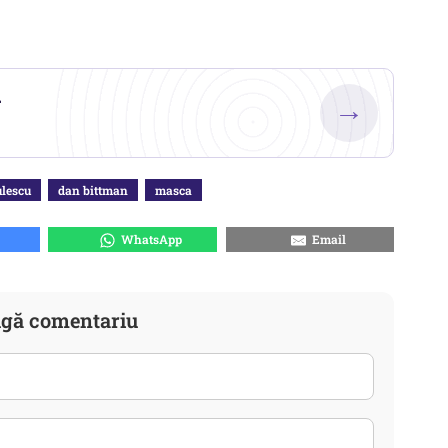
.
→
ulescu
dan bittman
masca
WhatsApp
Email
gă comentariu