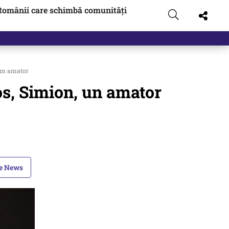
Românii care schimbă comunități
 un amator
cos, Simion, un amator
le News