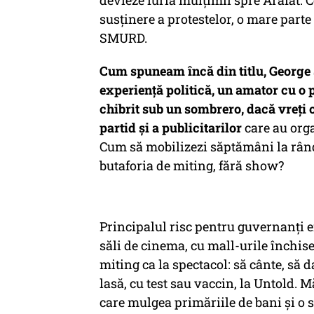
devieze furia mulțimii spre Arafat. 
susținere a protestelor, o mare parte
SMURD.
Cum spuneam încă din titlu, George 
experiență politică, un amator cu o p
chibrit sub un sombrero, dacă vreți 
partid și a publicitarilor
care au orga
Cum să mobilizezi săptămâni la rând
butaforia de miting, fără show?
Principalul risc pentru guvernanți era
săli de cinema, cu mall-urile închise
miting ca la spectacol: să cânte, să 
lasă, cu test sau vaccin, la Untold.
care mulgea primăriile de bani și o s