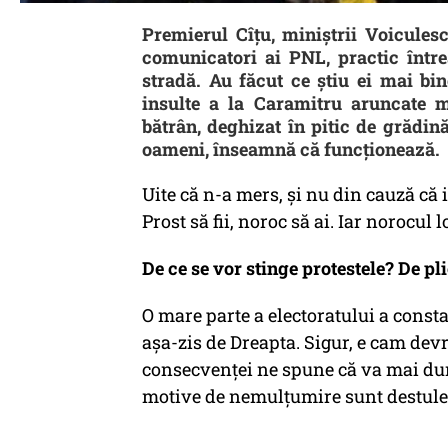
Premierul Cîțu, miniștrii Voiculesc
comunicatori ai PNL, practic între
stradă. Au făcut ce știu ei mai bi
insulte a la Caramitru aruncate m
bătrân, deghizat în pitic de grădină
oameni, înseamnă că funcționează.
Uite că n-a mers, și nu din cauză că i
Prost să fii, noroc să ai. Iar norocu
De ce se vor stinge protestele? De pli
O mare parte a electoratului a const
așa-zis de Dreapta. Sigur, e cam dev
consecvenței ne spune că va mai dur
motive de nemulțumire sunt destule