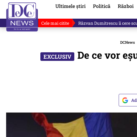
Ultimele știri
Politică
Război
Cele mai citite
Răzvan Dumitrescu îi cere scuze
DCNews
De ce vor eșu
Ad