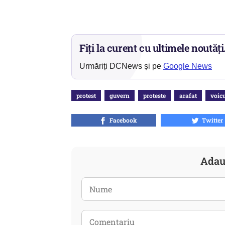
Fiți la curent cu ultimele noutăți
Urmăriți DCNews și pe
Google News
protest
guvern
proteste
arafat
voic
Facebook
Twitter
Adau