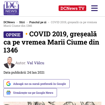
DCNews TV
DCNews
›
Stiri
›
Punctul pe zi
›
COVID 2019, greșeală ca pe vremea
Marii Ciume din 1346
•
COVID 2019, greșeală
ca pe vremea Marii Ciume din
1346
Autor:
Val Vâlcu
Data publicării: 24 Ian 2021
Adaugă-ne ca sursă preferată în Google
Urmărește-ne pe Google News