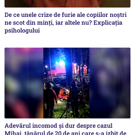
De ce unele crize de furie ale copiilor noștri
ne scot din minți, iar altele nu? Explicația
psihologului
Adevărul incomod și dur despre cazul
Mihai, tânărul de 20 de ani care s-a izbit de