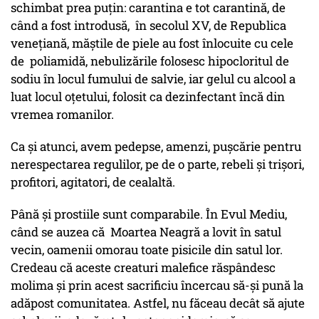
schimbat prea puțin: carantina e tot carantină, de
când a fost introdusă, în secolul XV, de Republica
venețiană, măștile de piele au fost înlocuite cu cele
de poliamidă, nebulizările folosesc hipocloritul de
sodiu în locul fumului de salvie, iar gelul cu alcool a
luat locul oțetului, folosit ca dezinfectant încă din
vremea romanilor.
Ca și atunci, avem pedepse, amenzi, pușcărie pentru
nerespectarea regulilor, pe de o parte, rebeli și trișori,
profitori, agitatori, de cealaltă.
Până și prostiile sunt comparabile. În Evul Mediu,
când se auzea că Moartea Neagră a lovit în satul
vecin, oamenii omorau toate pisicile din satul lor.
Credeau că aceste creaturi malefice răspândesc
molima și prin acest sacrificiu încercau să-și pună la
adăpost comunitatea. Astfel, nu făceau decât să ajute