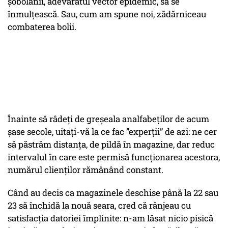
șobolanii, adevăratul vector epidemic, să se
înmulțească. Sau, cum am spune noi, zădărniceau
combaterea bolii.
Înainte să râdeți de greșeala analfabeților de acum
șase secole, uitați-vă la ce fac ”experții” de azi: ne cer
să păstrăm distanța, de pildă în magazine, dar reduc
intervalul în care este permisă funcționarea acestora,
numărul clienților rămânând constant.
Când au decis ca magazinele deschise până la 22 sau
23 să închidă la nouă seara, cred că rânjeau cu
satisfacția datoriei împlinite: n-am lăsat nicio pisică