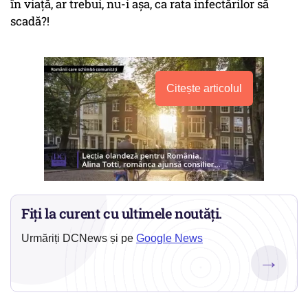
în viață, ar trebui, nu-i așa, ca rata infectărilor să
scadă?!
Citește articolul
Fiți la curent cu ultimele noutăți.
Urmăriți DCNews și pe
Google News
→