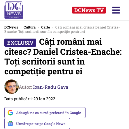
DCNews TV
DCNews
›
Cultura
›
Carte
›
Câți români mai citesc? Daniel Cristea-
Enache: Toți scriitorii sunt în competiție pentru ei
Câți români mai
citesc? Daniel Cristea-Enache:
Toți scriitorii sunt în
competiție pentru ei
Autor:
Ioan-Radu Gava
Data publicării: 29 Ian 2022
Adaugă-ne ca sursă preferată în Google
Urmărește-ne pe Google News