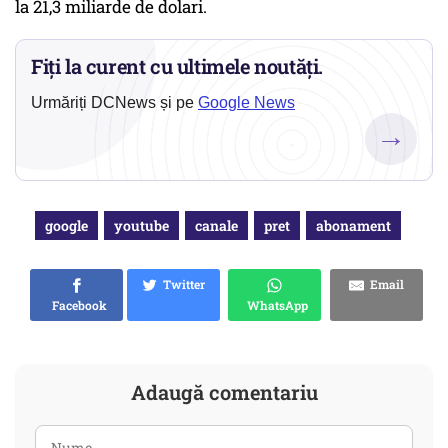
la 21,3 miliarde de dolari.
Fiți la curent cu ultimele noutăți.
Urmăriți DCNews și pe
Google News
→
google
youtube
canale
pret
abonament
Twitter
Email
Facebook
WhatsApp
Adaugă comentariu