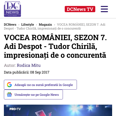
DCNews TV
DCNews
›
Lifestyle
›
Magazin
›
VOCEA ROMÂNIEI, SEZON 7. Adi
Despot - Tudor Chirilă, impresionaţi de o concurentă
VOCEA ROMÂNIEI, SEZON 7.
Adi Despot - Tudor Chirilă,
impresionaţi de o concurentă
Autor:
Rodica Mitu
Data publicării: 08 Sep 2017
Adaugă-ne ca sursă preferată în Google
Urmărește-ne pe Google News