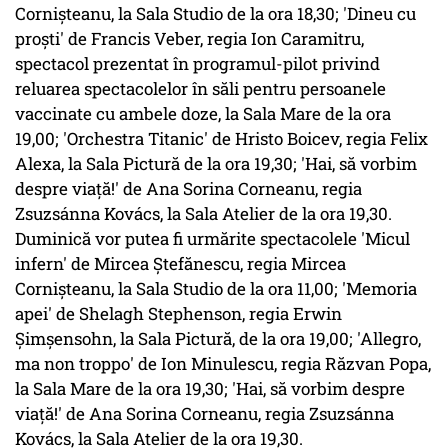
Cornişteanu, la Sala Studio de la ora 18,30; 'Dineu cu
proşti' de Francis Veber, regia Ion Caramitru,
spectacol prezentat în programul-pilot privind
reluarea spectacolelor în săli pentru persoanele
vaccinate cu ambele doze, la Sala Mare de la ora
19,00; 'Orchestra Titanic' de Hristo Boicev, regia Felix
Alexa, la Sala Pictură de la ora 19,30; 'Hai, să vorbim
despre viaţă!' de Ana Sorina Corneanu, regia
Zsuzsánna Kovács, la Sala Atelier de la ora 19,30.
Duminică vor putea fi urmărite spectacolele 'Micul
infern' de Mircea Ştefănescu, regia Mircea
Cornişteanu, la Sala Studio de la ora 11,00; 'Memoria
apei' de Shelagh Stephenson, regia Erwin
Şimşensohn, la Sala Pictură, de la ora 19,00; 'Allegro,
ma non troppo' de Ion Minulescu, regia Răzvan Popa,
la Sala Mare de la ora 19,30; 'Hai, să vorbim despre
viaţă!' de Ana Sorina Corneanu, regia Zsuzsánna
Kovács, la Sala Atelier de la ora 19,30.