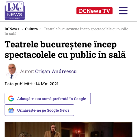
DCNews TV
DCNews
›
Cultura
›
Teatrele bucureştene încep spectacolele cu public
în sală
Teatrele bucureştene încep
spectacolele cu public în sală
Autor:
Crişan Andreescu
Data publicării: 14 Mai 2021
Adaugă-ne ca sursă preferată în Google
Urmărește-ne pe Google News