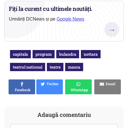
Fiți la curent cu ultimele noutăți.
Urmăriți DCNews și pe
Google News
→
capitala
program
bulandra
nottara
teatrul national
teatre
masca
Twitter
Email
Facebook
WhatsApp
Adaugă comentariu