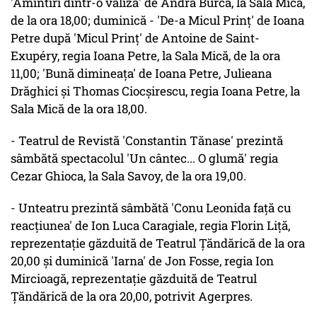
'Amintiri dintr-o valiză' de Andra Burcă, la Sala Mică,
de la ora 18,00; duminică - 'De-a Micul Prinţ' de Ioana
Petre după 'Micul Prinţ' de Antoine de Saint-
Exupéry, regia Ioana Petre, la Sala Mică, de la ora
11,00; 'Bună dimineaţa' de Ioana Petre, Julieana
Drăghici şi Thomas Ciocşirescu, regia Ioana Petre, la
Sala Mică de la ora 18,00.
- Teatrul de Revistă 'Constantin Tănase' prezintă
sâmbătă spectacolul 'Un cântec... O glumă' regia
Cezar Ghioca, la Sala Savoy, de la ora 19,00.
- Unteatru prezintă sâmbătă 'Conu Leonida faţă cu
reacţiunea' de Ion Luca Caragiale, regia Florin Liţă,
reprezentaţie găzduită de Teatrul Ţăndărică de la ora
20,00 şi duminică 'Iarna' de Jon Fosse, regia Ion
Mircioagă, reprezentaţie găzduită de Teatrul
Ţăndărică de la ora 20,00, potrivit Agerpres.