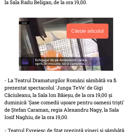
la Sala Radu Beligan, de la ora 19,00.
Citește articolul
- La Teatrul Dramaturgilor Români sâmbătă va fi
prezentat spectacolul 'Junga TeVe' de Gigi
Căciuleanu, la Sala Ion Băieşu, de la ora 19,00 şi
duminică 'Şase comedii uşoare pentru oameni trişti'
de Ştefan Caraman, regia Alexandru Nagy, la Sala
Iosif Naghiu, de la ora 19,00.
- Teatrul Evreiesc de Stat prezintă vineri şi sâmbătă