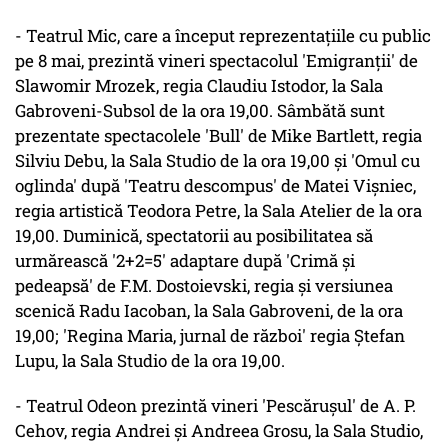
- Teatrul Mic, care a început reprezentaţiile cu public
pe 8 mai, prezintă vineri spectacolul 'Emigranţii' de
Slawomir Mrozek, regia Claudiu Istodor, la Sala
Gabroveni-Subsol de la ora 19,00. Sâmbătă sunt
prezentate spectacolele 'Bull' de Mike Bartlett, regia
Silviu Debu, la Sala Studio de la ora 19,00 şi 'Omul cu
oglinda' după 'Teatru descompus' de Matei Vişniec,
regia artistică Teodora Petre, la Sala Atelier de la ora
19,00. Duminică, spectatorii au posibilitatea să
urmărească '2+2=5' adaptare după 'Crimă şi
pedeapsă' de F.M. Dostoievski, regia şi versiunea
scenică Radu Iacoban, la Sala Gabroveni, de la ora
19,00; 'Regina Maria, jurnal de război' regia Ştefan
Lupu, la Sala Studio de la ora 19,00.
- Teatrul Odeon prezintă vineri 'Pescăruşul' de A. P.
Cehov, regia Andrei şi Andreea Grosu, la Sala Studio,