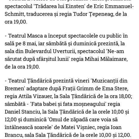
spectacolul 'Trădarea lui Einsten' de Eric Emmanuel-
Schmitt, traducerea şi regia Tudor Ţepeneag, de la
ora 19,00.
- Teatrul Masca a început spectacolele cu public în
sală pe 8 mai, iar sâmbătă şi duminică prezintă, la
sala din Bulevardul Uverturii, spectacolul 'Ne-am
sărutat după sfârşitul lunii' regia Mihai Mălaimare,
de la ora 19,00.
- Teatrul Ţăndărică prezintă vineri 'Muzicanţii din
Bremen' adaptare după Fraţii Grimm de Ema Stere,
regia Attila Vizauer, la Sala Ţăndărică de la ora 18,00;
sâmbătă - 'Fata babei şi fata moşneagului' regia
Daniel Stanciu, la Sala Ţăndărică de la orele 10,00 şi
12,00 şi duminică 'Omul de zăpadă care voia să
întâlnească soarele' de Matei Vişniec, regia Ioan
Brancu, sala Sala Ţăndărică de la orele 10,00 şi 12,00.