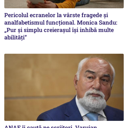
Pericolul ecranelor la vârste fragede și
analfabetismul funcțional. Monica Sandu:
„Pur și simplu creierașul își inhibă multe
abilități”
ANAF îi caută pe scriitori. Varujan