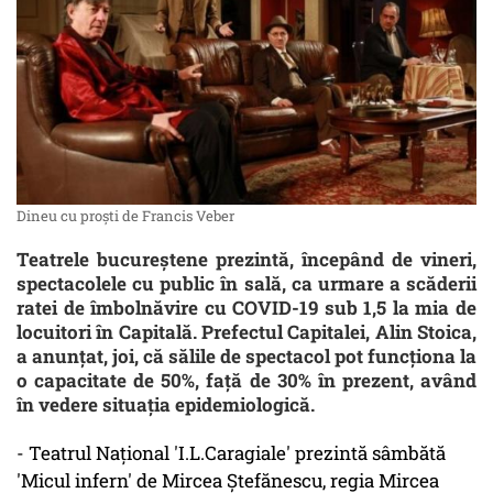
Dineu cu proști de Francis Veber
Teatrele bucureştene prezintă, începând de vineri,
spectacolele cu public în sală, ca urmare a scăderii
ratei de îmbolnăvire cu COVID-19 sub 1,5 la mia de
locuitori în Capitală. Prefectul Capitalei, Alin Stoica,
a anunţat, joi, că sălile de spectacol pot funcţiona la
o capacitate de 50%, faţă de 30% în prezent, având
în vedere situaţia epidemiologică.
- Teatrul Naţional 'I.L.Caragiale' prezintă sâmbătă
'Micul infern' de Mircea Ştefănescu, regia Mircea