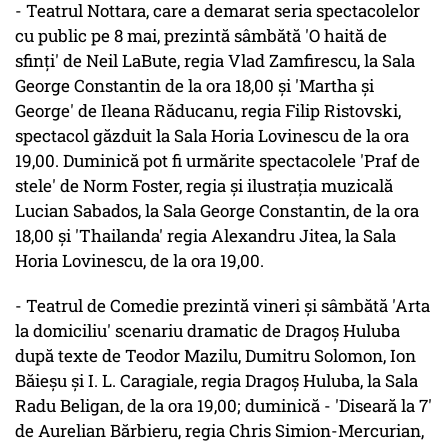
- Teatrul Nottara, care a demarat seria spectacolelor
cu public pe 8 mai, prezintă sâmbătă 'O haită de
sfinţi' de Neil LaBute, regia Vlad Zamfirescu, la Sala
George Constantin de la ora 18,00 şi 'Martha şi
George' de Ileana Răducanu, regia Filip Ristovski,
spectacol găzduit la Sala Horia Lovinescu de la ora
19,00. Duminică pot fi urmărite spectacolele 'Praf de
stele' de Norm Foster, regia şi ilustraţia muzicală
Lucian Sabados, la Sala George Constantin, de la ora
18,00 şi 'Thailanda' regia Alexandru Jitea, la Sala
Horia Lovinescu, de la ora 19,00.
- Teatrul de Comedie prezintă vineri şi sâmbătă 'Arta
la domiciliu' scenariu dramatic de Dragoş Huluba
după texte de Teodor Mazilu, Dumitru Solomon, Ion
Băieşu şi I. L. Caragiale, regia Dragoş Huluba, la Sala
Radu Beligan, de la ora 19,00; duminică - 'Diseară la 7'
de Aurelian Bărbieru, regia Chris Simion-Mercurian,